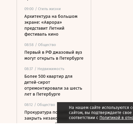
09:00
/ Стиль жизни
Архитектура на большом
экране: «Аврора»
представит Летний
фестиваль кино
08:58
/ Общество
Первый в РФ джазовый вуз
могут открыть в Петербурге
08:37
/ Недвижимость
Более 500 квартир для
детей-сирот
отремонтировали за шесть
лет в Петербурге
08:12
/ Общество
На нашем сайте используются c
Прокуратура потребовала
сайтом, вы подтверждаете свое
соответствии с
Политикой в отн
закрыть незаконные
пансионаты в Стрельне