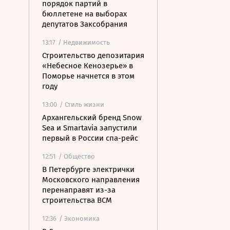
порядок партий в
бюллетене на выборах
депутатов Заксобрания
13:17
/ Недвижимость
Строительство депозитария
«Небесное Кенозерье» в
Поморье начнется в этом
году
13:00
/ Стиль жизни
Архангельский бренд Snow
Sea и Smartavia запустили
первый в России спа-рейс
12:51
/ Общество
В Петербурге электрички
Московского направления
перенаправят из-за
строительства ВСМ
12:36
/ Экономика