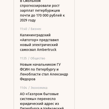
В Смольном
спрогнозировали рост
зарплат петербуржцев
почти до 170 000 рублей к
2029 году
11:40
/ Бизнес
Калининградский
«Автотор» представил
новый электрический
самосвал Ambertruck
11:35
/ Общество
Новым начальником ГУ
ФСИН по Петербургу и
Ленобласти стал Александр
Федоров
11:04
/ Экономика
АО «Газпром бытовые
системы» перенесло
юридический адрес из
Петербурга в Чайковский