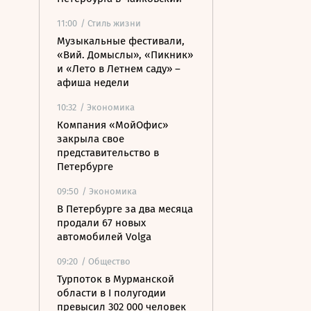
11:00
/ Стиль жизни
Музыкальные фестивали,
«Вий. Домыслы», «Пикник»
и «Лето в Летнем саду» –
афиша недели
10:32
/ Экономика
Компания «МойОфис»
закрыла свое
представительство в
Петербурге
09:50
/ Экономика
В Петербурге за два месяца
продали 67 новых
автомобилей Volga
09:20
/ Общество
Турпоток в Мурманской
области в I полугодии
превысил 302 000 человек