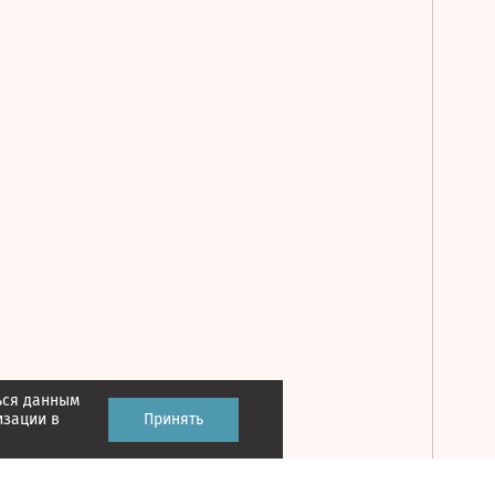
ься данным
Принять
изации в