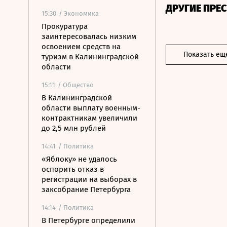
ДРУГИЕ ПРЕ
15:30
/ Экономика
Прокуратура
заинтересовалась низким
освоением средств на
Показать ещ
туризм в Калининградской
области
15:11
/ Общество
В Калининградской
области выплату военным-
контрактникам увеличили
до 2,5 млн рублей
14:41
/ Политика
«Яблоку» не удалось
оспорить отказ в
регистрации на выборах в
заксобрание Петербурга
14:14
/ Политика
В Петербурге определили