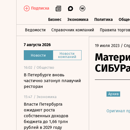
Подписка
Бизнес
Экономика
Политика
Обще
Бизнес
Экономика
Политика
О
Ведомости
Справочник компаний
Правила торго
7 августа 2026
19 июля 2023
/ Сп
Матери
Новости
Новости
компаний
СИБУРа
16:02
/ Общество
В Петербурге вновь
частично затонул плавучий
ресторан
Архив
15:47
/ Экономика
Власти Петербурга
ожидают роста
Оригинал п
собственных доходов
бюджета до 1,66 трлн
рублей в 2029 году