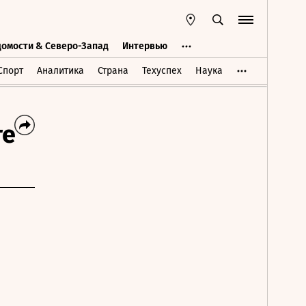
домости & Северо-Запад
Интервью
Ведомости & Северо-Запад
Интервью
Спорт
Аналитика
Страна
Техуспех
Наука
те