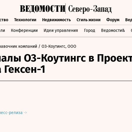
ство
Технологии
Недвижимость
Стиль жизни
Форум
Ве
бщество
Технологии
Недвижимость
Стиль жизни
Форум
вли
Конференции
Идеи управления
Город
Ведомости&
равочник компаний
/ ОЗ-Коутингс, ООО
алы О3-Коутингс в Проек
 Гексен-1
ресс-релиза