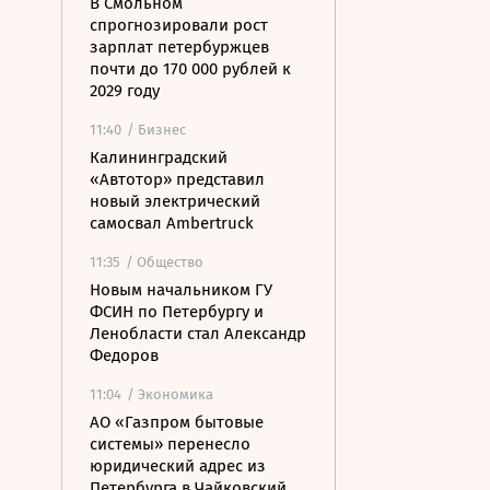
В Смольном
спрогнозировали рост
зарплат петербуржцев
почти до 170 000 рублей к
2029 году
11:40
/ Бизнес
Калининградский
«Автотор» представил
новый электрический
самосвал Ambertruck
11:35
/ Общество
Новым начальником ГУ
ФСИН по Петербургу и
Ленобласти стал Александр
Федоров
11:04
/ Экономика
АО «Газпром бытовые
системы» перенесло
юридический адрес из
Петербурга в Чайковский