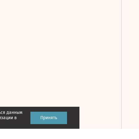
ься данным
Принять
изации в