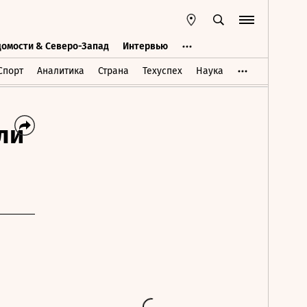
домости & Северо-Запад
Интервью
Ведомости & Северо-Запад
Интервью
Спорт
Аналитика
Страна
Техуспех
Наука
ли