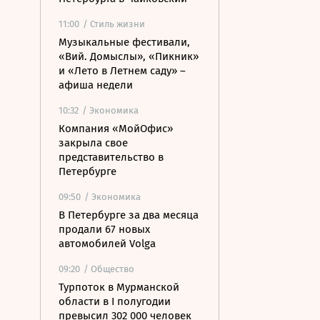
11:00
/ Стиль жизни
Музыкальные фестивали,
«Вий. Домыслы», «Пикник»
и «Лето в Летнем саду» –
афиша недели
10:32
/ Экономика
Компания «МойОфис»
закрыла свое
представительство в
Петербурге
09:50
/ Экономика
В Петербурге за два месяца
продали 67 новых
автомобилей Volga
09:20
/ Общество
Турпоток в Мурманской
области в I полугодии
превысил 302 000 человек