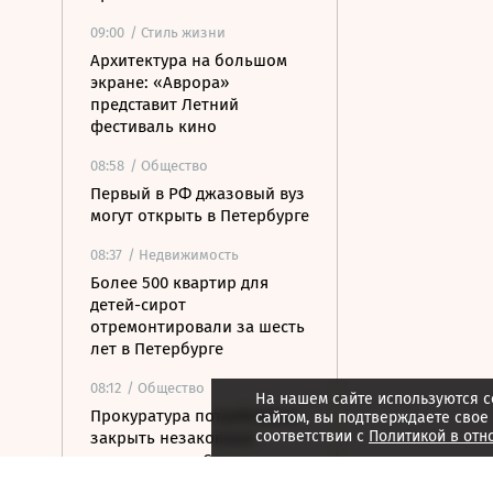
09:00
/ Стиль жизни
Архитектура на большом
экране: «Аврора»
представит Летний
фестиваль кино
08:58
/ Общество
Первый в РФ джазовый вуз
могут открыть в Петербурге
08:37
/ Недвижимость
Более 500 квартир для
детей-сирот
отремонтировали за шесть
лет в Петербурге
08:12
/ Общество
На нашем сайте используются c
Прокуратура потребовала
сайтом, вы подтверждаете свое
соответствии с
Политикой в отн
закрыть незаконные
пансионаты в Стрельне