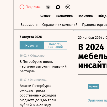
Подписка
Бизнес
Экономика
Политика
Обще
Бизнес
Экономика
Политика
О
Ведомости
Справочник компаний
Правила торго
7 августа 2026
20 ноября 2024
/ 
В 2024
Новости
Новости
компаний
мебель
16:02
/ Общество
В Петербурге вновь
инсайт
частично затонул плавучий
ресторан
15:47
/ Экономика
Власти Петербурга
Архив
ожидают роста
собственных доходов
бюджета до 1,66 трлн
Оригинал п
рублей в 2029 году