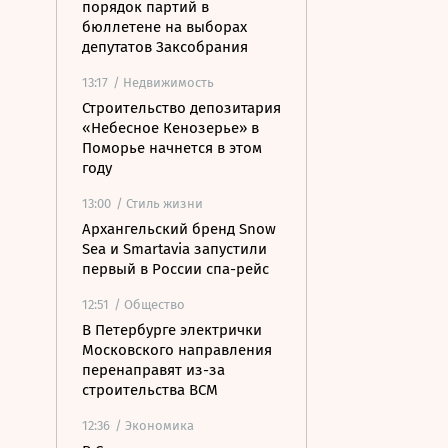
порядок партий в
бюллетене на выборах
депутатов Заксобрания
13:17
/ Недвижимость
Строительство депозитария
«Небесное Кенозерье» в
Поморье начнется в этом
году
13:00
/ Стиль жизни
Архангельский бренд Snow
Sea и Smartavia запустили
первый в России спа-рейс
12:51
/ Общество
В Петербурге электрички
Московского направления
перенаправят из-за
строительства ВСМ
12:36
/ Экономика