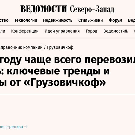
ство
Технологии
Недвижимость
Стиль жизни
Форум
Ве
бщество
Технологии
Недвижимость
Стиль жизни
Форум
вли
Конференции
Идеи управления
Город
Ведомости&
Справочник компаний
/ Грузовичкоф
 году чаще всего перевози
: ключевые тренды и
ы от «Грузовичкоф»
ресс-релиза