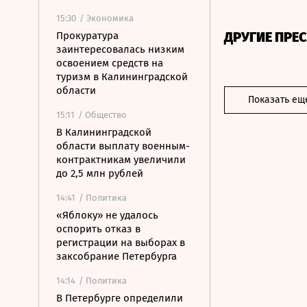
15:30
/ Экономика
ДРУГИЕ ПРЕ
Прокуратура
заинтересовалась низким
освоением средств на
туризм в Калининградской
области
Показать ещ
15:11
/ Общество
В Калининградской
области выплату военным-
контрактникам увеличили
до 2,5 млн рублей
14:41
/ Политика
«Яблоку» не удалось
оспорить отказ в
регистрации на выборах в
заксобрание Петербурга
14:14
/ Политика
В Петербурге определили