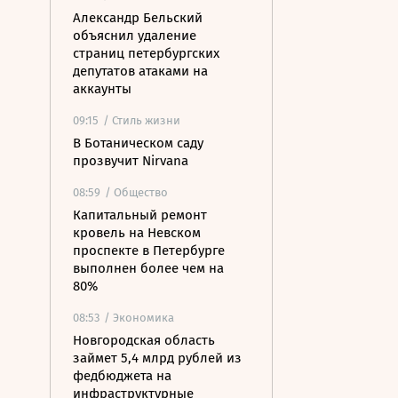
Александр Бельский
объяснил удаление
страниц петербургских
депутатов атаками на
аккаунты
09:15
/ Стиль жизни
В Ботаническом саду
прозвучит Nirvana
08:59
/ Общество
Капитальный ремонт
кровель на Невском
проспекте в Петербурге
выполнен более чем на
80%
08:53
/ Экономика
Новгородская область
займет 5,4 млрд рублей из
федбюджета на
инфраструктурные