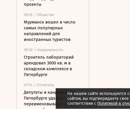
проекты
08:35
/ Общество
Мурманск вошел в число
самых популярных
направлений для
иностранных туристов
08:30
/ Недвижимость
Строитель лабораторий
арендовал 3000 кв. м в
складском комплексе в
Петербурге
07:54
/ Политика
Депутаты и кандидаты в
На нашем сайте используются c
Петербурге удаляют и
сайтом, вы подтверждаете свое
соответствии с
Политикой в отн
переименовывают соцсети
перед выборами
07:42
/ Бизнес
В Карелии построят