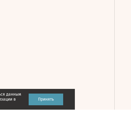
ься данным
Принять
изации в