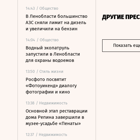
14:43
/ Общество
ДРУГИЕ ПРЕ
В Ленобласти большинство
АЗС сняли лимит на дизель
и увеличили на бензин
14:04
/ Общество
Показать ещ
Водный экопатруль
запустили в Ленобласти
для охраны водоемов
13:50
/ Стиль жизни
Росфото посвятит
«Фотоуикенд» диалогу
фотографии и кино
13:38
/ Недвижимость
Основной этап реставрации
дома Репина завершили в
музее-усадьбе «Пенаты»
12:37
/ Недвижимость