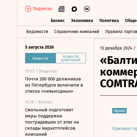
Подписка
Бизнес
Экономика
Политика
Обще
Бизнес
Экономика
Политика
О
Ведомости
Справочник компаний
Правила торго
5 августа 2026
13 декабря 2024
/ 
«Балти
Новости
Новости
компаний
коммер
15:53
/ Общество
Почти 200 000 должников
COMTRA
из Петербурга включили в
список «невыездных»
15:36
/ Бизнес
Смольный подготовит
Архив
меры поддержки
пострадавших от атак на
склады маркетплейсов
Оригинал п
компаний