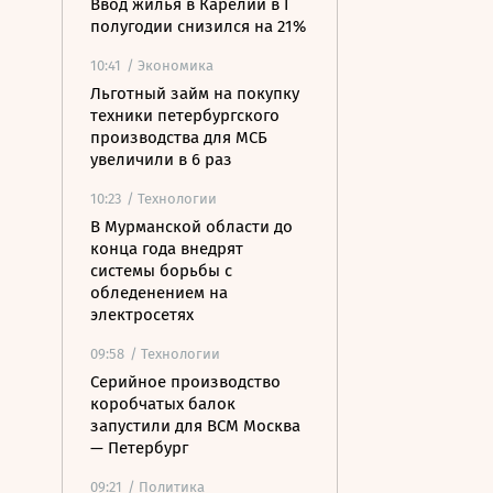
Ввод жилья в Карелии в I
полугодии снизился на 21%
10:41
/ Экономика
Льготный займ на покупку
техники петербургского
производства для МСБ
увеличили в 6 раз
10:23
/ Технологии
В Мурманской области до
конца года внедрят
системы борьбы с
обледенением на
электросетях
09:58
/ Технологии
Серийное производство
коробчатых балок
запустили для ВСМ Москва
— Петербург
09:21
/ Политика