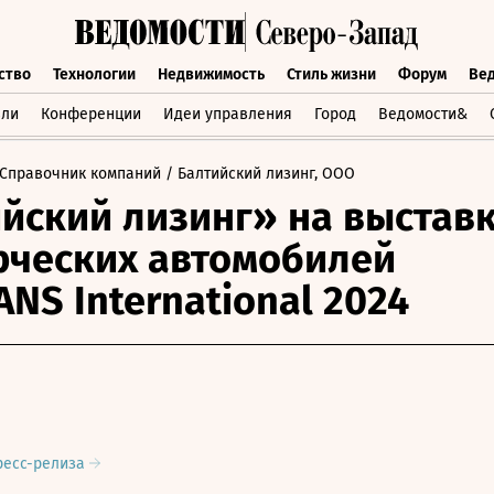
ство
Технологии
Недвижимость
Стиль жизни
Форум
Ве
бщество
Технологии
Недвижимость
Стиль жизни
Форум
вли
Конференции
Идеи управления
Город
Ведомости&
Справочник компаний
/ Балтийский лизинг, ООО
йский лизинг» на выстав
ческих автомобилей
NS International 2024
ресс-релиза