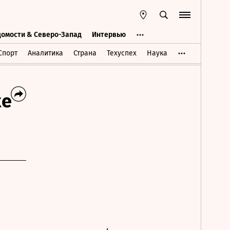
домости & Северо-Запад
Интервью
Ведомости & Северо-Запад
Интервью
Спорт
Аналитика
Страна
Техуспех
Наука
ке