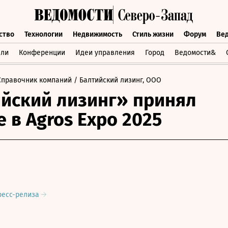
ство
Технологии
Недвижимость
Стиль жизни
Форум
Ве
бщество
Технологии
Недвижимость
Стиль жизни
Форум
вли
Конференции
Идеи управления
Город
Ведомости&
Справочник компаний
/ Балтийский лизинг, ООО
йский лизинг» принял
е в Agros Expo 2025
ресс-релиза