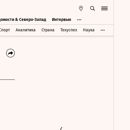
домости & Северо-Запад
Интервью
Ведомости & Северо-Запад
Интервью
Спорт
Аналитика
Страна
Техуспех
Наука