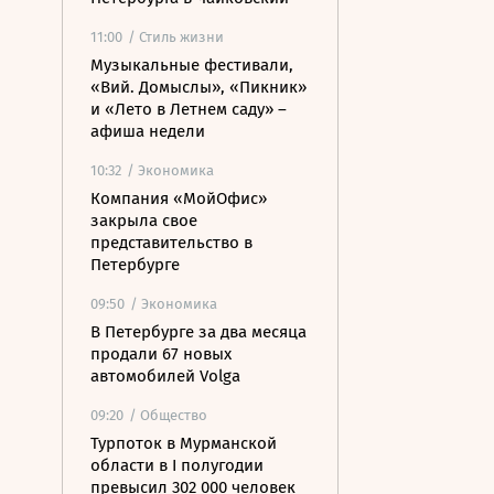
11:00
/ Стиль жизни
Музыкальные фестивали,
«Вий. Домыслы», «Пикник»
и «Лето в Летнем саду» –
афиша недели
10:32
/ Экономика
Компания «МойОфис»
закрыла свое
представительство в
Петербурге
09:50
/ Экономика
В Петербурге за два месяца
продали 67 новых
автомобилей Volga
09:20
/ Общество
Турпоток в Мурманской
области в I полугодии
превысил 302 000 человек