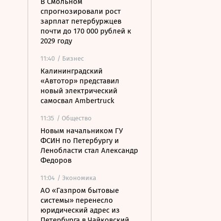
В Смольном
спрогнозировали рост
зарплат петербуржцев
почти до 170 000 рублей к
2029 году
11:40
/ Бизнес
Калининградский
«Автотор» представил
новый электрический
самосвал Ambertruck
11:35
/ Общество
Новым начальником ГУ
ФСИН по Петербургу и
Ленобласти стал Александр
Федоров
11:04
/ Экономика
АО «Газпром бытовые
системы» перенесло
юридический адрес из
Петербурга в Чайковский