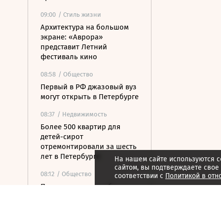
09:00
/ Стиль жизни
Архитектура на большом
экране: «Аврора»
представит Летний
фестиваль кино
08:58
/ Общество
Первый в РФ джазовый вуз
могут открыть в Петербурге
08:37
/ Недвижимость
Более 500 квартир для
детей-сирот
отремонтировали за шесть
лет в Петербурге
На нашем сайте используются c
сайтом, вы подтверждаете свое
08:12
/ Общество
соответствии с
Политикой в отн
Прокуратура потребовала
закрыть незаконные
пансионаты в Стрельне