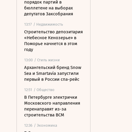
порядок партий в
бюллетене на выборах
депутатов Заксобрания
13:17
/ Недвижимость
Строительство депозитария
«Небесное Кенозерье» в
Поморье начнется в этом
году
13:00
/ Стиль жизни
Архангельский бренд Snow
Sea и Smartavia запустили
первый в России спа-рейс
12:51
/ Общество
В Петербурге электрички
Московского направления
перенаправят из-за
строительства ВСМ
12:36
/ Экономика