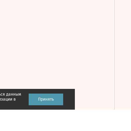
ься данным
Принять
изации в