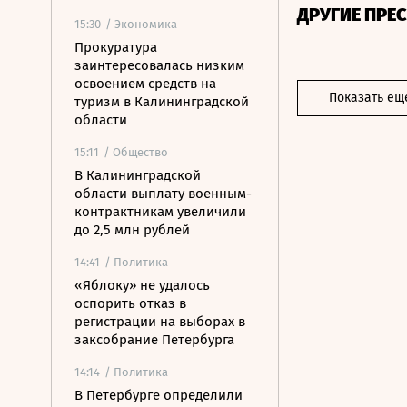
ДРУГИЕ ПРЕ
15:30
/ Экономика
Прокуратура
заинтересовалась низким
освоением средств на
Показать ещ
туризм в Калининградской
области
15:11
/ Общество
В Калининградской
области выплату военным-
контрактникам увеличили
до 2,5 млн рублей
14:41
/ Политика
«Яблоку» не удалось
оспорить отказ в
регистрации на выборах в
заксобрание Петербурга
14:14
/ Политика
В Петербурге определили