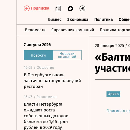
Подписка
Бизнес
Экономика
Политика
Обще
Бизнес
Экономика
Политика
О
Ведомости
Справочник компаний
Правила торго
7 августа 2026
28 января 2025
/ 
«Балти
Новости
Новости
компаний
участи
16:02
/ Общество
В Петербурге вновь
частично затонул плавучий
ресторан
Архив
15:47
/ Экономика
Власти Петербурга
ожидают роста
Оригинал п
собственных доходов
бюджета до 1,66 трлн
рублей в 2029 году