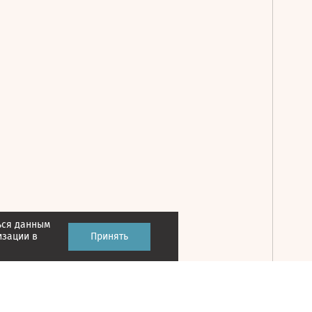
ься данным
Принять
изации в