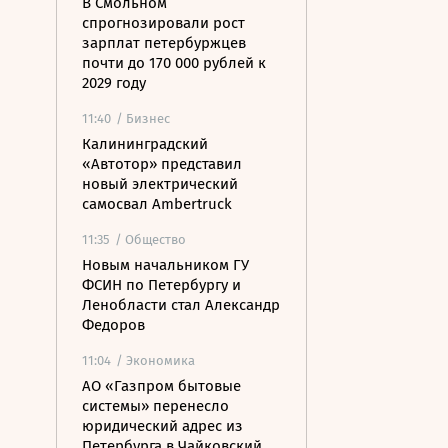
В Смольном
спрогнозировали рост
зарплат петербуржцев
почти до 170 000 рублей к
2029 году
11:40
/ Бизнес
Калининградский
«Автотор» представил
новый электрический
самосвал Ambertruck
11:35
/ Общество
Новым начальником ГУ
ФСИН по Петербургу и
Ленобласти стал Александр
Федоров
11:04
/ Экономика
АО «Газпром бытовые
системы» перенесло
юридический адрес из
Петербурга в Чайковский