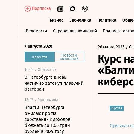
Подписка
Бизнес
Экономика
Политика
Обще
Бизнес
Экономика
Политика
О
Ведомости
Справочник компаний
Правила торго
7 августа 2026
26 марта 2025
/ Сп
Курс н
Новости
Новости
компаний
«Балти
16:02
/ Общество
В Петербурге вновь
кибер
частично затонул плавучий
ресторан
15:47
/ Экономика
Власти Петербурга
Архив
ожидают роста
собственных доходов
бюджета до 1,66 трлн
Оригинал п
рублей в 2029 году