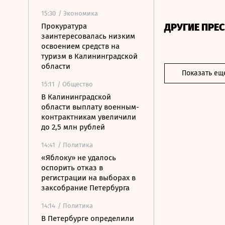
15:30
/ Экономика
ДРУГИЕ ПРЕ
Прокуратура
заинтересовалась низким
освоением средств на
туризм в Калининградской
области
Показать ещ
15:11
/ Общество
В Калининградской
области выплату военным-
контрактникам увеличили
до 2,5 млн рублей
14:41
/ Политика
«Яблоку» не удалось
оспорить отказ в
регистрации на выборах в
заксобрание Петербурга
14:14
/ Политика
В Петербурге определили