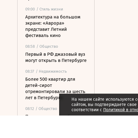
09:00
/ Стиль жизни
Архитектура на большом
экране: «Аврора»
представит Летний
фестиваль кино
08:58
/ Общество
Первый в РФ джазовый вуз
могут открыть в Петербурге
08:37
/ Недвижимость
Более 500 квартир для
детей-сирот
отремонтировали за шесть
лет в Петербурге
На нашем сайте используются c
сайтом, вы подтверждаете свое
08:12
/ Общество
соответствии с
Политикой в отн
Прокуратура потребовала
закрыть незаконные
пансионаты в Стрельне