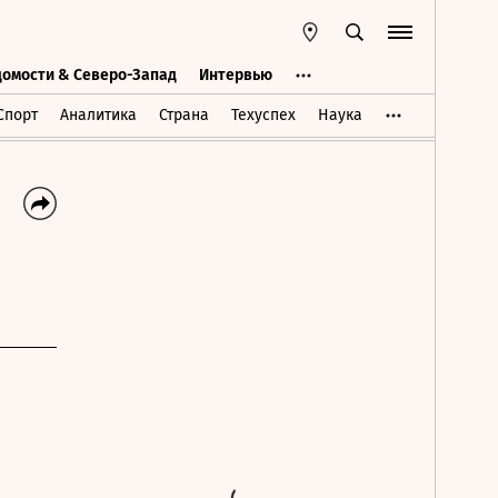
домости & Северо-Запад
Интервью
Ведомости & Северо-Запад
Интервью
Спорт
Аналитика
Страна
Техуспех
Наука