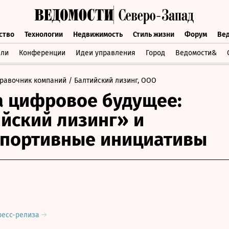
ство
Технологии
Недвижимость
Стиль жизни
Форум
Ве
бщество
Технологии
Недвижимость
Стиль жизни
Форум
вли
Конференции
Идеи управления
Город
Ведомости&
равочник компаний
/ Балтийский лизинг, ООО
а цифровое будущее:
йский лизинг» и
спортивные инициативы
ресс-релиза