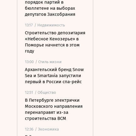
порядок партий в
бюллетене на выборах
депутатов Заксобрания
13:17
/ Недвижимость
Строительство депозитария
«Небесное Кенозерье» в
Поморье начнется в этом
году
13:00
/ Стиль жизни
Архангельский бренд Snow
Sea и Smartavia запустили
первый в России спа-рейс
12:51
/ Общество
В Петербурге электрички
Московского направления
перенаправят из-за
строительства ВСМ
12:36
/ Экономика