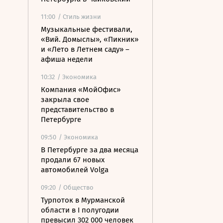
11:00
/ Стиль жизни
Музыкальные фестивали,
«Вий. Домыслы», «Пикник»
и «Лето в Летнем саду» –
афиша недели
10:32
/ Экономика
Компания «МойОфис»
закрыла свое
представительство в
Петербурге
09:50
/ Экономика
В Петербурге за два месяца
продали 67 новых
автомобилей Volga
09:20
/ Общество
Турпоток в Мурманской
области в I полугодии
превысил 302 000 человек