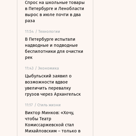
Спрос на школьные товары
в Петербурге и Ленобласти
вырос в июле почти в два
раза
11:54
/ Технологии
В Петербурге испытали
надводные и подводные
беспилотники для очистки
рек
11:43
/ Экономика
Цыбульский заявил о
возможности вдвое
увеличить перевалку
грузов через Архангельск
11:17
/ Стиль жизни
Виктор Минков: «Хочу,
чтобы Театр
Комиссаржевской стал
Михайловским – только в