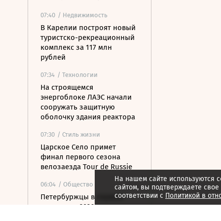
07:40
/ Недвижимость
В Карелии построят новый
туристско-рекреационный
комплекс за 117 млн
рублей
07:34
/ Технологии
На строящемся
энергоблоке ЛАЭС начали
сооружать защитную
оболочку здания реактора
07:30
/ Стиль жизни
Царское Село примет
финал первого сезона
велозаезда Tour de Russie
На нашем сайте используются c
06:04
/ Общество
сайтом, вы подтверждаете свое
соответствии с
Политикой в отн
Петербуржцы в первом
полугодии 2026 года стали
реже летать в Калининград