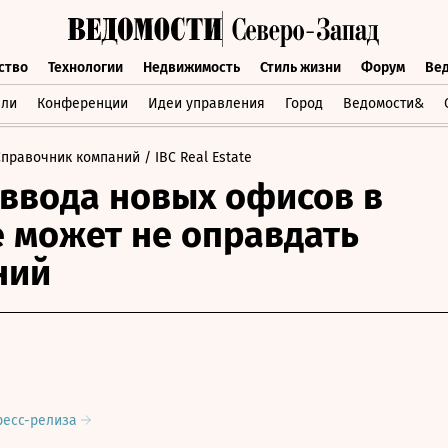
ство
Технологии
Недвижимость
Стиль жизни
Форум
Ве
бщество
Технологии
Недвижимость
Стиль жизни
Форум
вли
Конференции
Идеи управления
Город
Ведомости&
Справочник компаний
/ IBC Real Estate
ввода новых офисов в
 может не оправдать
ний
ресс-релиза