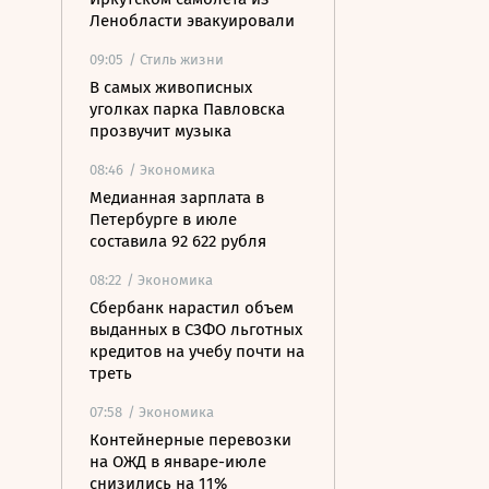
Ленобласти эвакуировали
09:05
/ Стиль жизни
В самых живописных
уголках парка Павловска
прозвучит музыка
08:46
/ Экономика
Медианная зарплата в
Петербурге в июле
составила 92 622 рубля
08:22
/ Экономика
Сбербанк нарастил объем
выданных в СЗФО льготных
кредитов на учебу почти на
треть
07:58
/ Экономика
Контейнерные перевозки
на ОЖД в январе-июле
снизились на 11%