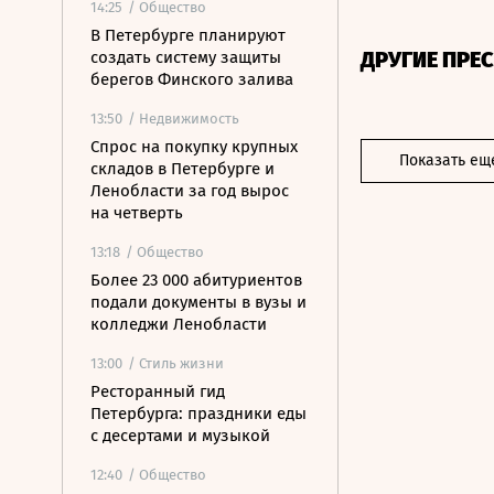
14:25
/ Общество
В Петербурге планируют
ДРУГИЕ ПРЕ
создать систему защиты
берегов Финского залива
13:50
/ Недвижимость
Спрос на покупку крупных
Показать ещ
складов в Петербурге и
Ленобласти за год вырос
на четверть
13:18
/ Общество
Более 23 000 абитуриентов
подали документы в вузы и
колледжи Ленобласти
13:00
/ Стиль жизни
Ресторанный гид
Петербурга: праздники еды
с десертами и музыкой
12:40
/ Общество