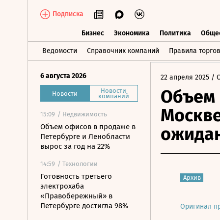
Подписка
Бизнес
Экономика
Политика
Обще
Бизнес
Экономика
Политика
О
Ведомости
Справочник компаний
Правила торго
6 августа 2026
22 апреля 2025
/ 
Объем 
Новости
Новости
компаний
Москве
15:09
/ Недвижимость
Объем офисов в продаже в
ожида
Петербурге и Ленобласти
вырос за год на 22%
14:59
/ Технологии
Готовность третьего
Архив
электрохаба
«Правобережный» в
Петербурге достигла 98%
Оригинал п