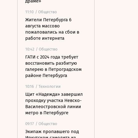
драме»
11:10
/ Общество
Жители Петербурга 6
августа массово
пожаловались на сбои в
работе интернета
10:42
/ Общество
ГАТИ с 2024 года требует
восстановить разбитую
галерею в Петроградском
районе Петербурга
10:16
/ Технологии
Щит «Надежда» завершил
проходку участка Невско-
Василеостровской линии
метро в Петербурге
09:17
/ Общество
Экипаж пропавшего под
Иркутском самолета из