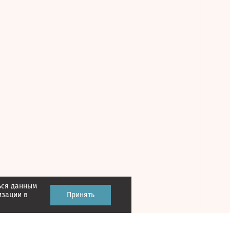
ься данным
Принять
изации в