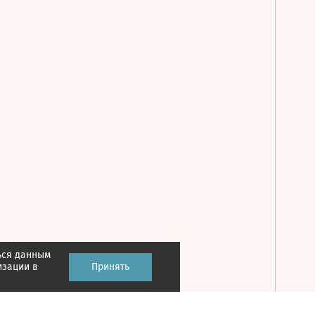
ься данным
Принять
изации в