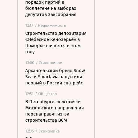
порядок партий в
бюллетене на выборах
депутатов Заксобрания
13:17
/ Недвижимость
Строительство депозитария
«Небесное Кенозерье» в
Поморье начнется в этом
году
13:00
/ Стиль жизни
Архангельский бренд Snow
Sea и Smartavia запустили
первый в России спа-рейс
12:51
/ Общество
В Петербурге электрички
Московского направления
перенаправят из-за
строительства ВСМ
12:36
/ Экономика