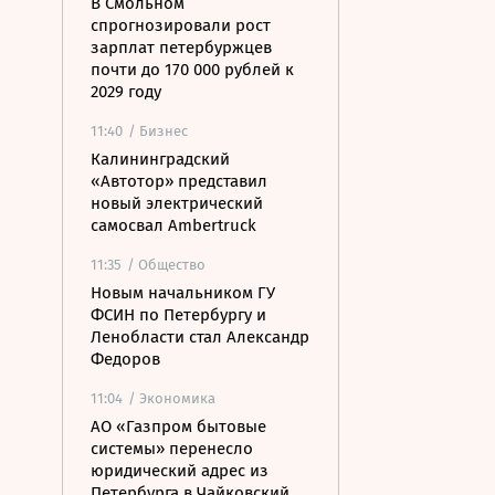
В Смольном
спрогнозировали рост
зарплат петербуржцев
почти до 170 000 рублей к
2029 году
11:40
/ Бизнес
Калининградский
«Автотор» представил
новый электрический
самосвал Ambertruck
11:35
/ Общество
Новым начальником ГУ
ФСИН по Петербургу и
Ленобласти стал Александр
Федоров
11:04
/ Экономика
АО «Газпром бытовые
системы» перенесло
юридический адрес из
Петербурга в Чайковский