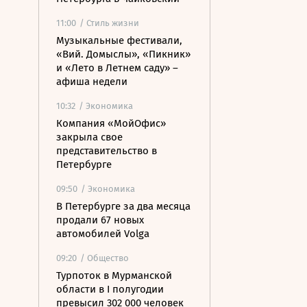
11:00
/ Стиль жизни
Музыкальные фестивали,
«Вий. Домыслы», «Пикник»
и «Лето в Летнем саду» –
афиша недели
10:32
/ Экономика
Компания «МойОфис»
закрыла свое
представительство в
Петербурге
09:50
/ Экономика
В Петербурге за два месяца
продали 67 новых
автомобилей Volga
09:20
/ Общество
Турпоток в Мурманской
области в I полугодии
превысил 302 000 человек