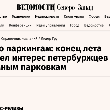
ство
Технологии
Недвижимость
Стиль жизни
Форум
Ве
бщество
Технологии
Недвижимость
Стиль жизни
Форум
вли
Конференции
Идеи управления
Город
Ведомости&
 Справочник компаний
/ Лидер Групп
о паркингам: конец лета
ел интерес петербуржцев
мным парковкам
СС-РЕЛИЗЫ