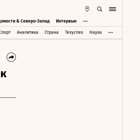
домости & Северо-Запад
Интервью
Ведомости & Северо-Запад
Интервью
Спорт
Аналитика
Страна
Техуспех
Наука
 к