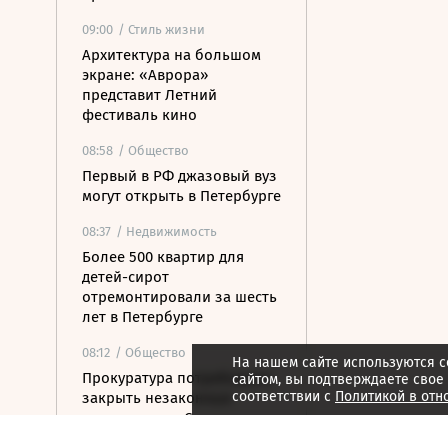
09:00
/ Стиль жизни
Архитектура на большом
экране: «Аврора»
представит Летний
фестиваль кино
08:58
/ Общество
Первый в РФ джазовый вуз
могут открыть в Петербурге
08:37
/ Недвижимость
Более 500 квартир для
детей-сирот
отремонтировали за шесть
лет в Петербурге
08:12
/ Общество
На нашем сайте используются c
Прокуратура потребовала
сайтом, вы подтверждаете свое
соответствии с
Политикой в отн
закрыть незаконные
пансионаты в Стрельне