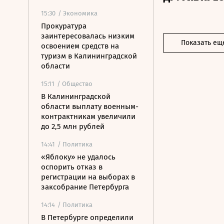
15:30
/ Экономика
Прокуратура
заинтересовалась низким
Показать ещ
освоением средств на
туризм в Калининградской
области
15:11
/ Общество
В Калининградской
области выплату военным-
контрактникам увеличили
до 2,5 млн рублей
14:41
/ Политика
«Яблоку» не удалось
оспорить отказ в
регистрации на выборах в
заксобрание Петербурга
14:14
/ Политика
В Петербурге определили