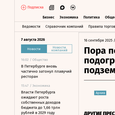
Подписка
Бизнес
Экономика
Политика
Обще
Бизнес
Экономика
Политика
О
Ведомости
Справочник компаний
Правила торго
7 августа 2026
16 сентября 2025
/
Пора п
Новости
Новости
компаний
подогр
16:02
/ Общество
В Петербурге вновь
подзе
частично затонул плавучий
ресторан
15:47
/ Экономика
Власти Петербурга
Архив
ожидают роста
собственных доходов
бюджета до 1,66 трлн
рублей в 2029 году
ДРУГИЕ ПРЕ