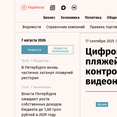
Подписка
Бизнес
Экономика
Политика
Обще
Бизнес
Экономика
Политика
О
Ведомости
Справочник компаний
Правила торго
7 августа 2026
17 сентября 2025
/
Цифров
Новости
Новости
компаний
пляжей
16:02
/ Общество
В Петербурге вновь
контро
частично затонул плавучий
ресторан
видео
15:47
/ Экономика
Власти Петербурга
ожидают роста
собственных доходов
Архив
бюджета до 1,66 трлн
рублей в 2029 году