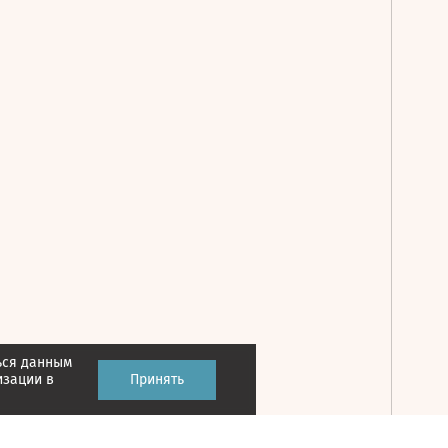
ься данным
Принять
изации в