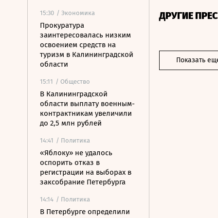
15:30
/ Экономика
ДРУГИЕ ПРЕ
Прокуратура
заинтересовалась низким
освоением средств на
туризм в Калининградской
Показать ещ
области
15:11
/ Общество
В Калининградской
области выплату военным-
контрактникам увеличили
до 2,5 млн рублей
14:41
/ Политика
«Яблоку» не удалось
оспорить отказ в
регистрации на выборах в
заксобрание Петербурга
14:14
/ Политика
В Петербурге определили