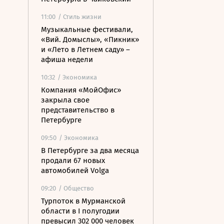
11:00
/ Стиль жизни
Музыкальные фестивали,
«Вий. Домыслы», «Пикник»
и «Лето в Летнем саду» –
афиша недели
10:32
/ Экономика
Компания «МойОфис»
закрыла свое
представительство в
Петербурге
09:50
/ Экономика
В Петербурге за два месяца
продали 67 новых
автомобилей Volga
09:20
/ Общество
Турпоток в Мурманской
области в I полугодии
превысил 302 000 человек