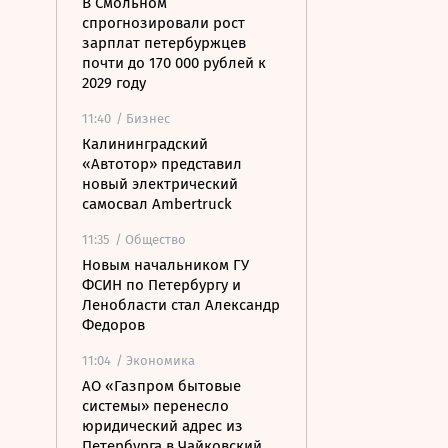
В Смольном
спрогнозировали рост
зарплат петербуржцев
почти до 170 000 рублей к
2029 году
11:40
/ Бизнес
Калининградский
«Автотор» представил
новый электрический
самосвал Ambertruck
11:35
/ Общество
Новым начальником ГУ
ФСИН по Петербургу и
Ленобласти стал Александр
Федоров
11:04
/ Экономика
АО «Газпром бытовые
системы» перенесло
юридический адрес из
Петербурга в Чайковский