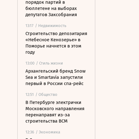
порядок партий в
бюллетене на выборах
депутатов Заксобрания
13:17
/ Недвижимость
Строительство депозитария
«Небесное Кенозерье» в
Поморье начнется в этом
году
13:00
/ Стиль жизни
Архангельский бренд Snow
Sea и Smartavia запустили
первый в России спа-рейс
12:51
/ Общество
В Петербурге электрички
Московского направления
перенаправят из-за
строительства ВСМ
12:36
/ Экономика