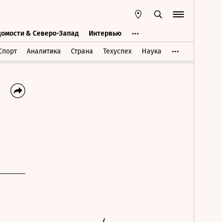
домости & Северо-Запад
Интервью
Ведомости & Северо-Запад
Интервью
Спорт
Аналитика
Страна
Техуспех
Наука