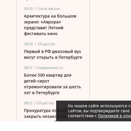
09:00
/ Стиль жизни
Архитектура на большом
экране: «Аврора»
представит Летний
фестиваль кино
08:58
/ Общество
Первый в РФ джазовый вуз
могут открыть в Петербурге
08:37
/ Недвижимость
Более 500 квартир для
детей-сирот
отремонтировали за шесть
лет в Петербурге
08:12
/ Общество
На нашем сайте используются c
Прокуратура потребовала
сайтом, вы подтверждаете свое
соответствии с
Политикой в отн
закрыть незаконные
пансионаты в Стрельне