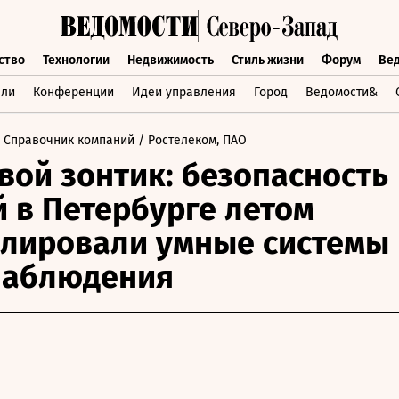
ство
Технологии
Недвижимость
Стиль жизни
Форум
Ве
бщество
Технологии
Недвижимость
Стиль жизни
Форум
вли
Конференции
Идеи управления
Город
Ведомости&
 Справочник компаний
/ Ростелеком, ПАО
ой зонтик: безопасность
 в Петербурге летом
лировали умные системы
наблюдения