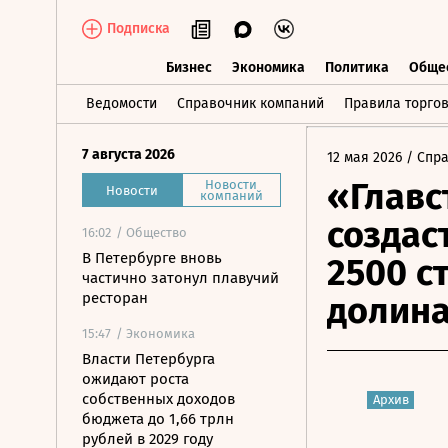
Подписка
Бизнес
Экономика
Политика
Обще
Бизнес
Экономика
Политика
О
Ведомости
Справочник компаний
Правила торго
7 августа 2026
12 мая 2026
/ Спр
«Главс
Новости
Новости
компаний
создас
16:02
/ Общество
В Петербурге вновь
2500 с
частично затонул плавучий
ресторан
долин
15:47
/ Экономика
Власти Петербурга
ожидают роста
собственных доходов
Архив
бюджета до 1,66 трлн
рублей в 2029 году