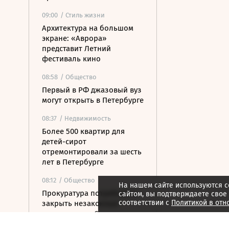
09:00
/ Стиль жизни
Архитектура на большом
экране: «Аврора»
представит Летний
фестиваль кино
08:58
/ Общество
Первый в РФ джазовый вуз
могут открыть в Петербурге
08:37
/ Недвижимость
Более 500 квартир для
детей-сирот
отремонтировали за шесть
лет в Петербурге
08:12
/ Общество
На нашем сайте используются c
Прокуратура потребовала
сайтом, вы подтверждаете свое
соответствии с
Политикой в отн
закрыть незаконные
пансионаты в Стрельне