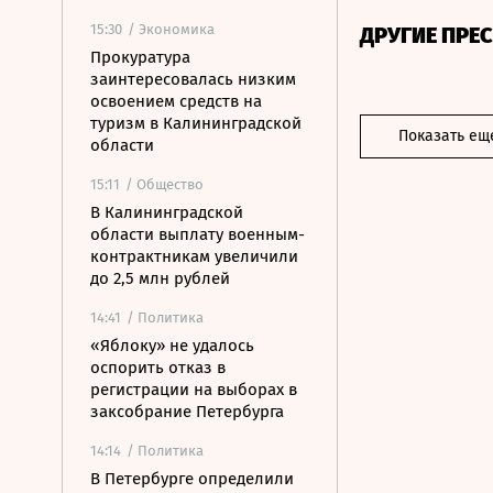
15:30
/ Экономика
ДРУГИЕ ПРЕ
Прокуратура
заинтересовалась низким
освоением средств на
туризм в Калининградской
Показать ещ
области
15:11
/ Общество
В Калининградской
области выплату военным-
контрактникам увеличили
до 2,5 млн рублей
14:41
/ Политика
«Яблоку» не удалось
оспорить отказ в
регистрации на выборах в
заксобрание Петербурга
14:14
/ Политика
В Петербурге определили