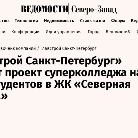
ство
Технологии
Недвижимость
Стиль жизни
Форум
Ве
бщество
Технологии
Недвижимость
Стиль жизни
Форум
вли
Конференции
Идеи управления
Город
Ведомости&
авочник компаний
/ Главстрой Санкт-Петербург
трой Санкт-Петербург»
т проект суперколледжа н
тудентов в ЖК «Северная
а»