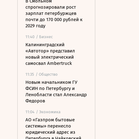
В Смольном
спрогнозировали рост
зарплат петербуржцев
почти до 170 000 рублей к
2029 году
11:40
/ Бизнес
Калининградский
«Автотор» представил
новый электрический
самосвал Ambertruck
11:35
/ Общество
Новым начальником ГУ
ФСИН по Петербургу и
Ленобласти стал Александр
Федоров
11:04
/ Экономика
АО «Газпром бытовые
системы» перенесло
юридический адрес из
Петербурга в Чайковский