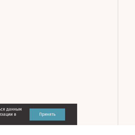
ься данным
Принять
изации в