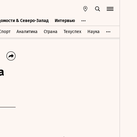
домости & Северо-Запад
Интервью
Ведомости & Северо-Запад
Интервью
Спорт
Аналитика
Страна
Техуспех
Наука
а