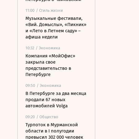
11:00
/ Стиль жизни
Музыкальные фестивали,
«Вий. Домыслы», «Пикник»
и «Лето в Летнем саду» –
афиша недели
10:32
/ Экономика
Компания «МойОфис»
закрыла свое
представительство в
Петербурге
09:50
/ Экономика
В Петербурге за два месяца
продали 67 новых
автомобилей Volga
09:20
/ Общество
Турпоток в Мурманской
области в I полугодии
превысил 302 000 человек