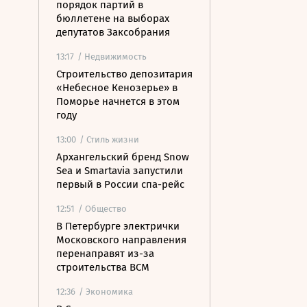
порядок партий в
бюллетене на выборах
депутатов Заксобрания
13:17
/ Недвижимость
Строительство депозитария
«Небесное Кенозерье» в
Поморье начнется в этом
году
13:00
/ Стиль жизни
Архангельский бренд Snow
Sea и Smartavia запустили
первый в России спа-рейс
12:51
/ Общество
В Петербурге электрички
Московского направления
перенаправят из-за
строительства ВСМ
12:36
/ Экономика