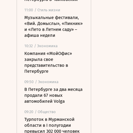
11:00
/ Стиль жизни
Музыкальные фестивали,
«Вий. Домыслы», «Пикник»
и «Лето в Летнем саду» –
афиша недели
10:32
/ Экономика
Компания «МойОфис»
закрыла свое
представительство в
Петербурге
09:50
/ Экономика
В Петербурге за два месяца
продали 67 новых
автомобилей Volga
09:20
/ Общество
Турпоток в Мурманской
области в I полугодии
превысил 302 000 человек