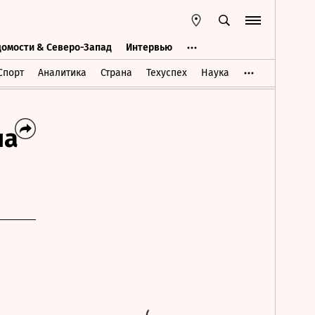
домости & Северо-Запад
Интервью
Ведомости & Северо-Запад
Интервью
Спорт
Аналитика
Страна
Техуспех
Наука
на