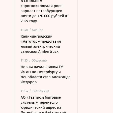
В Смольном
спрогнозировали рост
зарплат петербуржцев
почти до 170 000 рублей к
2029 году
11:40
/ Бизнес
Калининградский
«Автотор» представил
новый электрический
самосвал Ambertruck
11:35
/ Общество
Новым начальником ГУ
ФСИН по Петербургу и
Ленобласти стал Александр
Федоров
11:04
/ Экономика
АО «Газпром бытовые
системы» перенесло
юридический адрес из
Петербурга в Чайковский