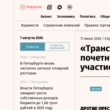
Подписка
Бизнес
Экономика
Политика
Обще
Бизнес
Экономика
Политика
О
Ведомости
Справочник компаний
Правила торго
7 августа 2026
11 июня 2026
/ Сп
«Транс
Новости
Новости
компаний
почетн
16:02
/ Общество
В Петербурге вновь
участи
частично затонул плавучий
ресторан
15:47
/ Экономика
Власти Петербурга
Архив
ожидают роста
собственных доходов
бюджета до 1,66 трлн
рублей в 2029 году
ДРУГИЕ ПРЕ