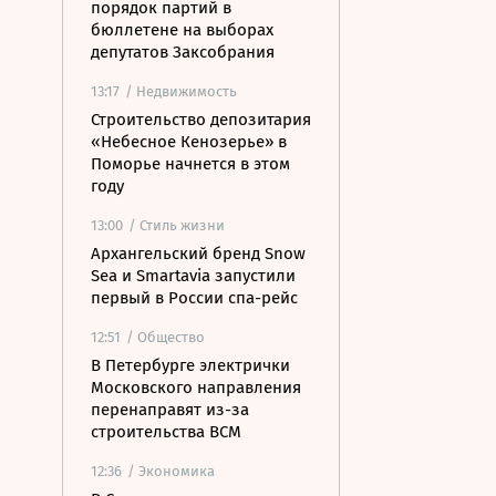
порядок партий в
бюллетене на выборах
депутатов Заксобрания
13:17
/ Недвижимость
Строительство депозитария
«Небесное Кенозерье» в
Поморье начнется в этом
году
13:00
/ Стиль жизни
Архангельский бренд Snow
Sea и Smartavia запустили
первый в России спа-рейс
12:51
/ Общество
В Петербурге электрички
Московского направления
перенаправят из-за
строительства ВСМ
12:36
/ Экономика