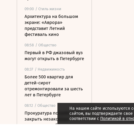
09:00
/ Стиль жизни
Архитектура на большом
экране: «Аврора»
представит Летний
фестиваль кино
08:58
/ Общество
Первый в РФ джазовый вуз
могут открыть в Петербурге
08:37
/ Недвижимость
Более 500 квартир для
детей-сирот
отремонтировали за шесть
лет в Петербурге
08:12
/ Общество
На нашем сайте используются c
Прокуратура потребовала
сайтом, вы подтверждаете свое
соответствии с
Политикой в отн
закрыть незаконные
пансионаты в Стрельне