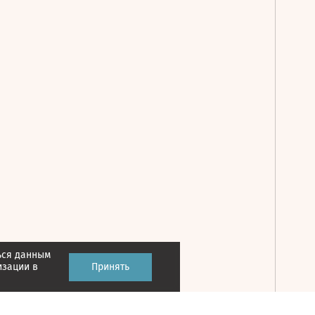
ься данным
Принять
изации в