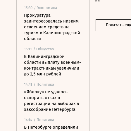
15:30
/ Экономика
Прокуратура
заинтересовалась низким
Показать ещ
освоением средств на
туризм в Калининградской
области
15:11
/ Общество
В Калининградской
области выплату военным-
контрактникам увеличили
до 2,5 млн рублей
14:41
/ Политика
«Яблоку» не удалось
оспорить отказ в
регистрации на выборах в
заксобрание Петербурга
14:14
/ Политика
В Петербурге определили