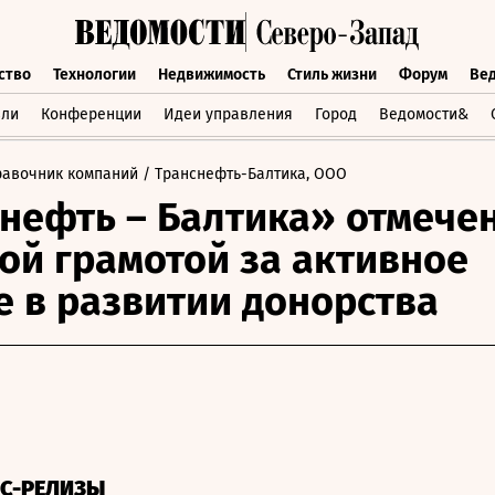
ство
Технологии
Недвижимость
Стиль жизни
Форум
Ве
бщество
Технологии
Недвижимость
Стиль жизни
Форум
вли
Конференции
Идеи управления
Город
Ведомости&
равочник компаний
/ Транснефть-Балтика, ООО
нефть – Балтика» отмече
ой грамотой за активное
е в развитии донорства
СС-РЕЛИЗЫ