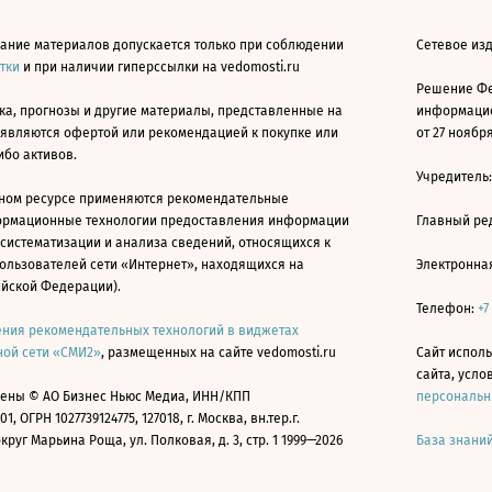
ание материалов допускается только при соблюдении
Сетевое изд
атки
и при наличии гиперссылки на vedomosti.ru
Решение Фе
ка, прогнозы и другие материалы, представленные на
информацио
 являются офертой или рекомендацией к покупке или
от 27 ноября
ибо активов.
Учредитель
ном ресурсе применяются рекомендательные
ормационные технологии предоставления информации
Главный ре
 систематизации и анализа сведений, относящихся к
ользователей сети «Интернет», находящихся на
Электронна
ийской Федерации).
Телефон:
+7
ния рекомендательных технологий в виджетах
ой сети «СМИ2»
, размещенных на сайте vedomosti.ru
Сайт исполь
сайта, усл
ены © АО Бизнес Ньюс Медиа, ИНН/КПП
персональн
01, ОГРН 1027739124775, 127018, г. Москва, вн.тер.г.
уг Марьина Роща, ул. Полковая, д. 3, стр. 1 1999—2026
База знани