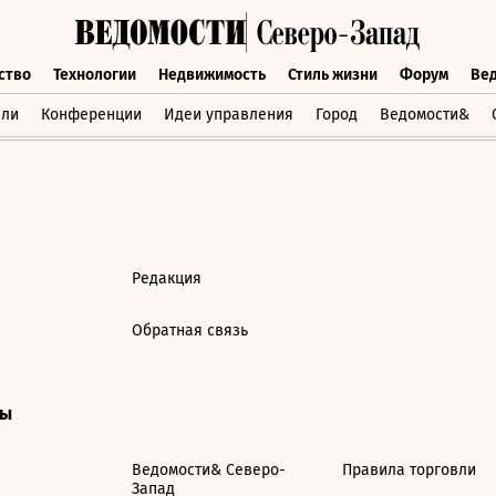
ство
Технологии
Недвижимость
Стиль жизни
Форум
Ве
бщество
Технологии
Недвижимость
Стиль жизни
Форум
вли
Конференции
Идеи управления
Город
Ведомости&
Редакция
Обратная связь
ты
Ведомости& Северо-
Правила торговли
Запад