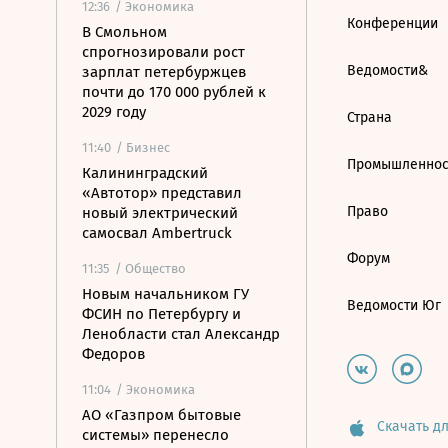
12:36
/ Экономика
Конференции
В Смольном
спрогнозировали рост
Ведомости&
зарплат петербуржцев
почти до 170 000 рублей к
2029 году
Страна
11:40
/ Бизнес
Промышленнос
Калининградский
«Автотор» представил
Право
новый электрический
самосвал Ambertruck
Форум
11:35
/ Общество
Новым начальником ГУ
Ведомости Юг
ФСИН по Петербургу и
Ленобласти стал Александр
Федоров
11:04
/ Экономика
АО «Газпром бытовые
Скачать дл
системы» перенесло