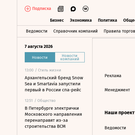
Подписка
Бизнес
Экономика
Политика
Обще
Бизнес
Экономика
Политика
О
Ведомости
Справочник компаний
Правила торго
7 августа 2026
Новости
Новости
компаний
13:00
/ Стиль жизни
Реклама
Архангельский бренд Snow
Sea и Smartavia запустили
первый в России спа-рейс
Менеджмент
12:51
/ Общество
В Петербурге электрички
Наши проек
Московского направления
перенаправят из-за
строительства ВСМ
Ведомости