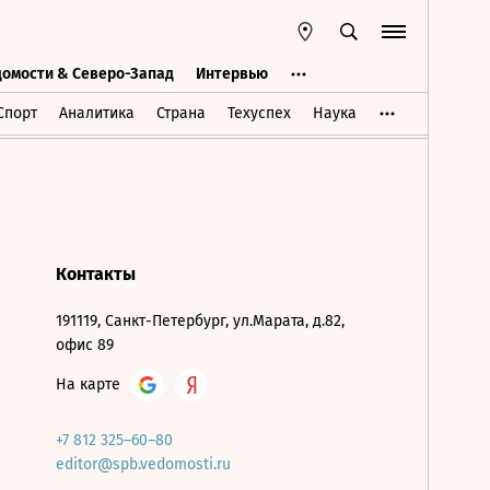
домости & Северо-Запад
Интервью
Ведомости & Северо-Запад
Интервью
Спорт
Аналитика
Страна
Техуспех
Наука
Контакты
191119, Санкт-Петербург, ул.Марата, д.82,
офис 89
На карте
+7 812 325–60–80
editor@spb.vedomosti.ru