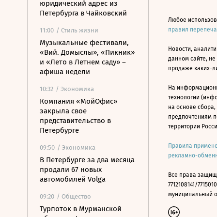
юридический адрес из
Петербурга в Чайковский
Любое использов
правил перепеч
11:00
/ Стиль жизни
Музыкальные фестивали,
Новости, аналити
«Вий. Домыслы», «Пикник»
данном сайте, не
и «Лето в Летнем саду» –
продаже каких-л
афиша недели
На информацион
10:32
/ Экономика
технологии (инф
Компания «МойОфис»
на основе сбора,
закрыла свое
предпочтениям п
представительство в
территории Росс
Петербурге
Правила примене
09:50
/ Экономика
рекламно-обменн
В Петербурге за два месяца
продали 67 новых
Все права защищ
автомобилей Volga
7712108141/7715010
муниципальный окр
09:20
/ Общество
Турпоток в Мурманской