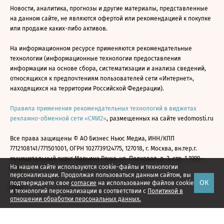
Новости, аналитика, прогнозы и другие материалы, представленные
на данном сайте, не являются офертой или рекомендацией к покупке
или продаже каких-либо активов.
На информационном ресурсе применяются рекомендательные
технологии (информационные технологии предоставления
информации на основе сбора, систематизации и анализа сведений,
относящихся к предпочтениям пользователей сети «Интернет»,
находящихся на территории Российской Федерации).
Правила применения рекомендательных технологий в виджетах
рекламно-обменной сети «СМИ2»
, размещенных на сайте vedomosti.ru
Все права защищены © АО Бизнес Ньюс Медиа, ИНН/КПП
7712108141/771501001, ОГРН 1027739124775, 127018, г. Москва, вн.тер.г.
муниципальный округ Марьина Роща, ул. Полковая, д. 3, стр. 1 1999—
На нашем сайте используются cookie-файлы и технологии
2026
персонализации. Продолжая пользоваться данным сайтом, вы
ОК
подтверждаете свое
согласие
на использование файлов cookie
и технологий персонализации в соответствии с
Политикой в
отношении обработки персональных данных.