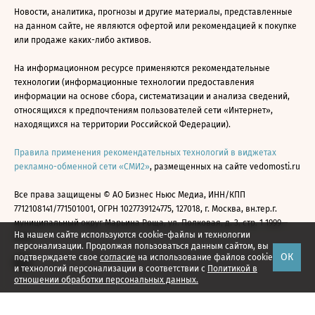
Новости, аналитика, прогнозы и другие материалы, представленные
на данном сайте, не являются офертой или рекомендацией к покупке
или продаже каких-либо активов.
На информационном ресурсе применяются рекомендательные
технологии (информационные технологии предоставления
информации на основе сбора, систематизации и анализа сведений,
относящихся к предпочтениям пользователей сети «Интернет»,
находящихся на территории Российской Федерации).
Правила применения рекомендательных технологий в виджетах
рекламно-обменной сети «СМИ2»
, размещенных на сайте vedomosti.ru
Все права защищены © АО Бизнес Ньюс Медиа, ИНН/КПП
7712108141/771501001, ОГРН 1027739124775, 127018, г. Москва, вн.тер.г.
муниципальный округ Марьина Роща, ул. Полковая, д. 3, стр. 1 1999—
На нашем сайте используются cookie-файлы и технологии
2026
персонализации. Продолжая пользоваться данным сайтом, вы
ОК
подтверждаете свое
согласие
на использование файлов cookie
и технологий персонализации в соответствии с
Политикой в
отношении обработки персональных данных.