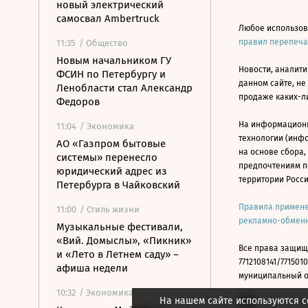
новый электрический
самосвал Ambertruck
Любое использов
правил перепеч
11:35
/ Общество
Новым начальником ГУ
Новости, аналити
ФСИН по Петербургу и
данном сайте, не
Ленобласти стал Александр
продаже каких-л
Федоров
На информацион
11:04
/ Экономика
технологии (инф
АО «Газпром бытовые
на основе сбора,
системы» перенесло
предпочтениям п
юридический адрес из
территории Росс
Петербурга в Чайковский
Правила примене
11:00
/ Стиль жизни
рекламно-обменн
Музыкальные фестивали,
«Вий. Домыслы», «Пикник»
Все права защищ
и «Лето в Летнем саду» –
7712108141/7715010
афиша недели
муниципальный окр
10:32
/ Экономика
На нашем сайте используются c