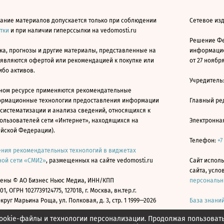
ание материалов допускается только при соблюдении
Сетевое изд
атки
и при наличии гиперссылки на vedomosti.ru
Решение Фе
ка, прогнозы и другие материалы, представленные на
информацио
 являются офертой или рекомендацией к покупке или
от 27 ноября
ибо активов.
Учредитель
ном ресурсе применяются рекомендательные
ормационные технологии предоставления информации
Главный ре
 систематизации и анализа сведений, относящихся к
ользователей сети «Интернет», находящихся на
Электронна
ийской Федерации).
Телефон:
+7
ния рекомендательных технологий в виджетах
ой сети «СМИ2»
, размещенных на сайте vedomosti.ru
Сайт исполь
сайта, усл
ены © АО Бизнес Ньюс Медиа, ИНН/КПП
персональн
01, ОГРН 1027739124775, 127018, г. Москва, вн.тер.г.
уг Марьина Роща, ул. Полковая, д. 3, стр. 1 1999—2026
База знани
ookie-файлы и технологии персонализации. Продолжая пользоват