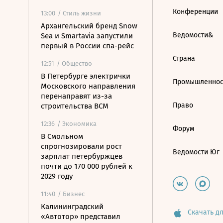
Конференции
13:00
/ Стиль жизни
Архангельский бренд Snow
Ведомости&
Sea и Smartavia запустили
первый в России спа-рейс
Страна
12:51
/ Общество
В Петербурге электрички
Промышленнос
Московского направления
перенаправят из-за
Право
строительства ВСМ
12:36
/ Экономика
Форум
В Смольном
спрогнозировали рост
Ведомости Юг
зарплат петербуржцев
почти до 170 000 рублей к
2029 году
11:40
/ Бизнес
Калининградский
Скачать дл
«Автотор» представил