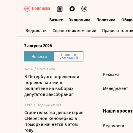
Подписка
Бизнес
Экономика
Политика
Обще
Бизнес
Экономика
Политика
О
Ведомости
Справочник компаний
Правила торго
7 августа 2026
Новости
Новости
компаний
14:14
/ Политика
Реклама
В Петербурге определили
порядок партий в
бюллетене на выборах
Менеджмент
депутатов Заксобрания
13:17
/ Недвижимость
Наши проек
Строительство депозитария
«Небесное Кенозерье» в
Поморье начнется в этом
Ведомости
году