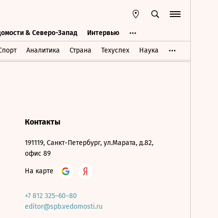
домости & Северо-Запад
Интервью
Ведомости & Северо-Запад
Интервью
Спорт
Аналитика
Страна
Техуспех
Наука
Контакты
191119, Санкт-Петербург, ул.Марата, д.82,
офис 89
На карте
+7 812 325–60–80
editor@spb.vedomosti.ru