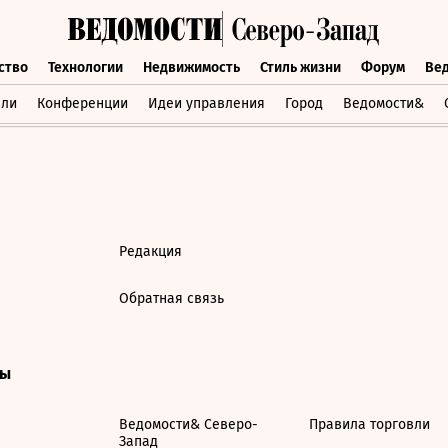
ство
Технологии
Недвижимость
Стиль жизни
Форум
Ве
бщество
Технологии
Недвижимость
Стиль жизни
Форум
вли
Конференции
Идеи управления
Город
Ведомости&
Редакция
Обратная связь
ты
Ведомости& Северо-
Правила торговли
Запад