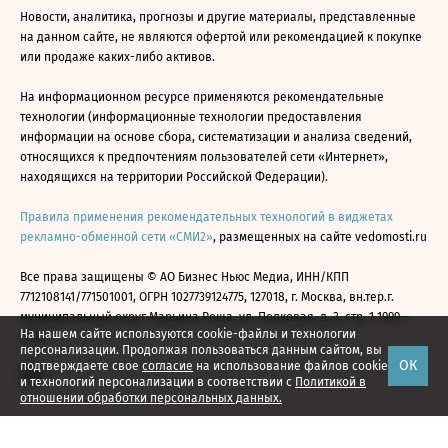
Новости, аналитика, прогнозы и другие материалы, представленные
на данном сайте, не являются офертой или рекомендацией к покупке
или продаже каких-либо активов.
На информационном ресурсе применяются рекомендательные
технологии (информационные технологии предоставления
информации на основе сбора, систематизации и анализа сведений,
относящихся к предпочтениям пользователей сети «Интернет»,
находящихся на территории Российской Федерации).
Правила применения рекомендательных технологий в виджетах
рекламно-обменной сети «СМИ2»
, размещенных на сайте vedomosti.ru
Все права защищены © АО Бизнес Ньюс Медиа, ИНН/КПП
7712108141/771501001, ОГРН 1027739124775, 127018, г. Москва, вн.тер.г.
муниципальный округ Марьина Роща, ул. Полковая, д. 3, стр. 1 1999—
На нашем сайте используются cookie-файлы и технологии
2026
персонализации. Продолжая пользоваться данным сайтом, вы
ОК
подтверждаете свое
согласие
на использование файлов cookie
и технологий персонализации в соответствии с
Политикой в
отношении обработки персональных данных.