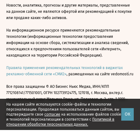
Новости, аналитика, прогнозы и другие материалы, представленные
на данном сайте, не являются офертой или рекомендацией к покупке
или продаже каких-либо активов.
На информационном ресурсе применяются рекомендательные
технологии (информационные технологии предоставления
информации на основе сбора, систематизации и анализа сведений,
относящихся к предпочтениям пользователей сети «Интернет»,
находящихся на территории Российской Федерации).
Правила применения рекомендательных технологий в виджетах
рекламно-обменной сети «СМИ2»
, размещенных на сайте vedomosti.ru
Все права защищены © АО Бизнес Ньюс Медиа, ИНН/КПП
7712108141/771501001, ОГРН 1027739124775, 127018, г. Москва, вн.тер.г.
муниципальный округ Марьина Роща, ул. Полковая, д. 3, стр. 1 1999—
На нашем сайте используются cookie-файлы и технологии
2026
персонализации. Продолжая пользоваться данным сайтом, вы
ОК
подтверждаете свое
согласие
на использование файлов cookie
и технологий персонализации в соответствии с
Политикой в
отношении обработки персональных данных.