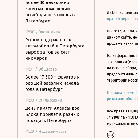
Более 30 незаконно
занятых помещений
Любое использов
освободили за июль в
правил перепеч
Петербурге
Новости, аналити
12:00
/ Экономика
данном сайте, не
Рынок подержанных
продаже каких-л
автомобилей в Петербурге
вырос за год за счет
На информацион
иномарок
технологии (инф
на основе сбора,
11:31
/ Общество
предпочтениям п
Более 17 500 т фруктов и
территории Росс
овощей ввезли с начала
года в Петербург
Правила примене
рекламно-обменн
11:30
/ Стиль жизни
День памяти Александра
Все права защищ
Блока пройдет в разных
7712108141/7715010
локациях Петербурга
муниципальный окр
11:29
/ Недвижимость