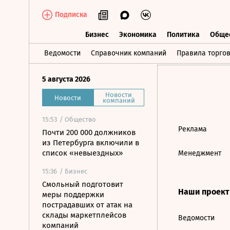
Подписка
Бизнес
Экономика
Политика
Обще
Бизнес
Экономика
Политика
О
Ведомости
Справочник компаний
Правила торго
5 августа 2026
Новости
Новости
компаний
15:53
/ Общество
Реклама
Почти 200 000 должников
из Петербурга включили в
список «невыездных»
Менеджмент
15:36
/ Бизнес
Смольный подготовит
Наши проек
меры поддержки
пострадавших от атак на
склады маркетплейсов
Ведомости
компаний