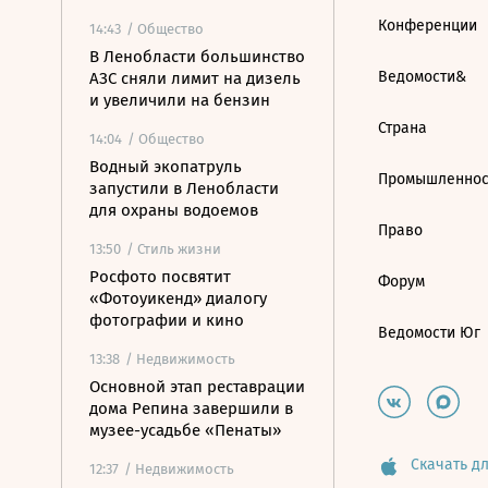
Конференции
14:43
/ Общество
В Ленобласти большинство
Ведомости&
АЗС сняли лимит на дизель
и увеличили на бензин
Страна
14:04
/ Общество
Водный экопатруль
Промышленнос
запустили в Ленобласти
для охраны водоемов
Право
13:50
/ Стиль жизни
Росфото посвятит
Форум
«Фотоуикенд» диалогу
фотографии и кино
Ведомости Юг
13:38
/ Недвижимость
Основной этап реставрации
дома Репина завершили в
музее-усадьбе «Пенаты»
Скачать дл
12:37
/ Недвижимость