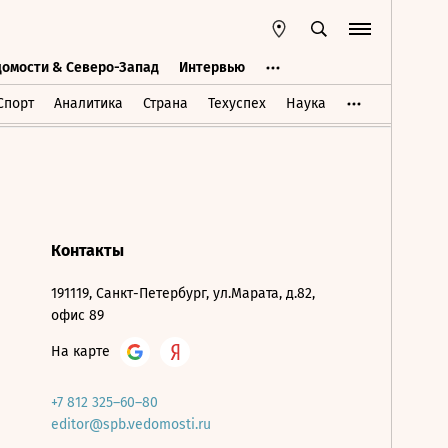
домости & Северо-Запад
Интервью
Ведомости & Северо-Запад
Интервью
Спорт
Аналитика
Страна
Техуспех
Наука
Контакты
191119, Санкт-Петербург, ул.Марата, д.82,
офис 89
На карте
+7 812 325–60–80
editor@spb.vedomosti.ru