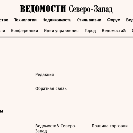
ство
Технологии
Недвижимость
Стиль жизни
Форум
Ве
бщество
Технологии
Недвижимость
Стиль жизни
Форум
вли
Конференции
Идеи управления
Город
Ведомости&
Редакция
Обратная связь
ты
Ведомости& Северо-
Правила торговли
Запад