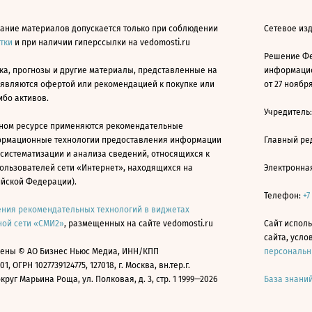
ание материалов допускается только при соблюдении
Сетевое изд
атки
и при наличии гиперссылки на vedomosti.ru
Решение Фе
ка, прогнозы и другие материалы, представленные на
информацио
 являются офертой или рекомендацией к покупке или
от 27 ноября
ибо активов.
Учредитель
ном ресурсе применяются рекомендательные
ормационные технологии предоставления информации
Главный ре
 систематизации и анализа сведений, относящихся к
ользователей сети «Интернет», находящихся на
Электронна
ийской Федерации).
Телефон:
+7
ния рекомендательных технологий в виджетах
ой сети «СМИ2»
, размещенных на сайте vedomosti.ru
Сайт исполь
сайта, усл
ены © АО Бизнес Ньюс Медиа, ИНН/КПП
персональн
01, ОГРН 1027739124775, 127018, г. Москва, вн.тер.г.
уг Марьина Роща, ул. Полковая, д. 3, стр. 1 1999—2026
База знани