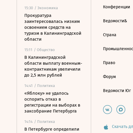
Конференции
15:30
/ Экономика
Прокуратура
Ведомости&
заинтересовалась низким
освоением средств на
туризм в Калининградской
Страна
области
Промышленнос
15:11
/ Общество
В Калининградской
Право
области выплату военным-
контрактникам увеличили
до 2,5 млн рублей
Форум
14:41
/ Политика
Ведомости Юг
«Яблоку» не удалось
оспорить отказ в
регистрации на выборах в
заксобрание Петербурга
14:14
/ Политика
Скачать дл
В Петербурге определили