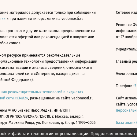
ание материалов допускается только при соблюдении
Сетевое изд
атки
и при наличии гиперссылки на vedomosti.ru
Решение Фе
ка, прогнозы и другие материалы, представленные на
информацио
 являются офертой или рекомендацией к покупке или
от 27 ноября
ибо активов.
Учредитель
ном ресурсе применяются рекомендательные
ормационные технологии предоставления информации
Главный ре
 систематизации и анализа сведений, относящихся к
ользователей сети «Интернет», находящихся на
Электронна
ийской Федерации).
Телефон:
+7
ния рекомендательных технологий в виджетах
ой сети «СМИ2»
, размещенных на сайте vedomosti.ru
Сайт исполь
сайта, усл
ены © АО Бизнес Ньюс Медиа, ИНН/КПП
персональн
01, ОГРН 1027739124775, 127018, г. Москва, вн.тер.г.
уг Марьина Роща, ул. Полковая, д. 3, стр. 1 1999—2026
База знани
ookie-файлы и технологии персонализации. Продолжая пользоват