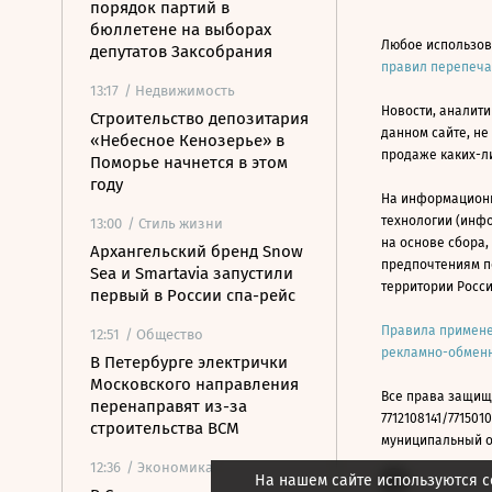
порядок партий в
бюллетене на выборах
Любое использов
депутатов Заксобрания
правил перепеч
13:17
/ Недвижимость
Новости, аналити
Строительство депозитария
данном сайте, не
«Небесное Кенозерье» в
продаже каких-л
Поморье начнется в этом
году
На информацион
технологии (инф
13:00
/ Стиль жизни
на основе сбора,
Архангельский бренд Snow
предпочтениям п
Sea и Smartavia запустили
территории Росс
первый в России спа-рейс
Правила примене
12:51
/ Общество
рекламно-обменн
В Петербурге электрички
Московского направления
Все права защищ
перенаправят из-за
7712108141/7715010
строительства ВСМ
муниципальный окр
12:36
/ Экономика
На нашем сайте используются c