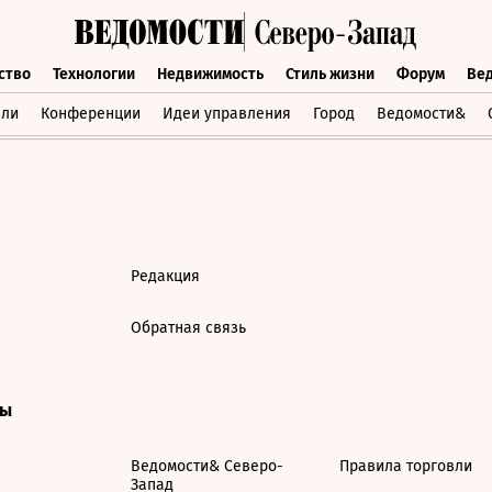
ство
Технологии
Недвижимость
Стиль жизни
Форум
Ве
бщество
Технологии
Недвижимость
Стиль жизни
Форум
вли
Конференции
Идеи управления
Город
Ведомости&
Редакция
Обратная связь
ты
Ведомости& Северо-
Правила торговли
Запад