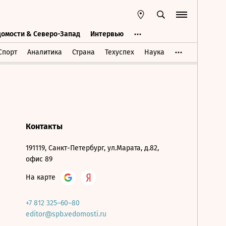
домости & Северо-Запад
Интервью
Ведомости & Северо-Запад
Интервью
Спорт
Аналитика
Страна
Техуспех
Наука
Контакты
191119, Санкт-Петербург, ул.Марата, д.82,
офис 89
На карте
+7 812 325–60–80
editor@spb.vedomosti.ru