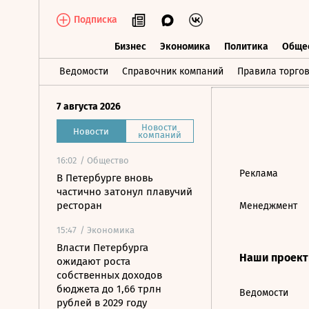
Подписка
Бизнес
Экономика
Политика
Обще
Бизнес
Экономика
Политика
О
Ведомости
Справочник компаний
Правила торго
7 августа 2026
Новости
Новости
компаний
16:02
/ Общество
Реклама
В Петербурге вновь
частично затонул плавучий
ресторан
Менеджмент
15:47
/ Экономика
Власти Петербурга
Наши проек
ожидают роста
собственных доходов
бюджета до 1,66 трлн
Ведомости
рублей в 2029 году