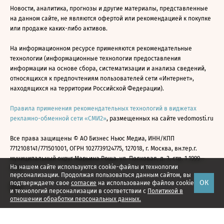
Новости, аналитика, прогнозы и другие материалы, представленные
на данном сайте, не являются офертой или рекомендацией к покупке
или продаже каких-либо активов.
На информационном ресурсе применяются рекомендательные
технологии (информационные технологии предоставления
информации на основе сбора, систематизации и анализа сведений,
относящихся к предпочтениям пользователей сети «Интернет»,
находящихся на территории Российской Федерации).
Правила применения рекомендательных технологий в виджетах
рекламно-обменной сети «СМИ2»
, размещенных на сайте vedomosti.ru
Все права защищены © АО Бизнес Ньюс Медиа, ИНН/КПП
7712108141/771501001, ОГРН 1027739124775, 127018, г. Москва, вн.тер.г.
муниципальный округ Марьина Роща, ул. Полковая, д. 3, стр. 1 1999—
На нашем сайте используются cookie-файлы и технологии
2026
персонализации. Продолжая пользоваться данным сайтом, вы
ОК
подтверждаете свое
согласие
на использование файлов cookie
и технологий персонализации в соответствии с
Политикой в
отношении обработки персональных данных.