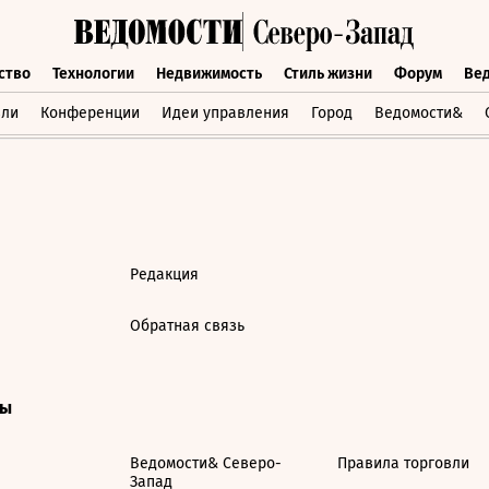
ство
Технологии
Недвижимость
Стиль жизни
Форум
Ве
бщество
Технологии
Недвижимость
Стиль жизни
Форум
вли
Конференции
Идеи управления
Город
Ведомости&
Редакция
Обратная связь
ты
Ведомости& Северо-
Правила торговли
Запад