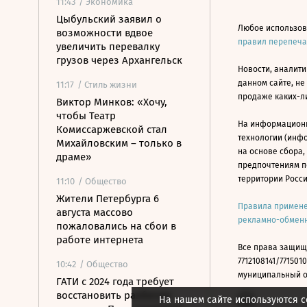
11:43
/ Экономика
Цыбульский заявил о
Любое использов
возможности вдвое
правил перепеч
увеличить перевалку
грузов через Архангельск
Новости, аналити
данном сайте, не
11:17
/ Стиль жизни
продаже каких-л
Виктор Минков: «Хочу,
чтобы Театр
На информацион
Комиссаржевской стал
технологии (инф
Михайловским – только в
на основе сбора,
драме»
предпочтениям п
территории Росс
11:10
/ Общество
Жители Петербурга 6
Правила примене
августа массово
рекламно-обменн
пожаловались на сбои в
работе интернета
Все права защищ
7712108141/7715010
10:42
/ Общество
муниципальный окр
ГАТИ с 2024 года требует
восстановить разбитую
На нашем сайте используются c