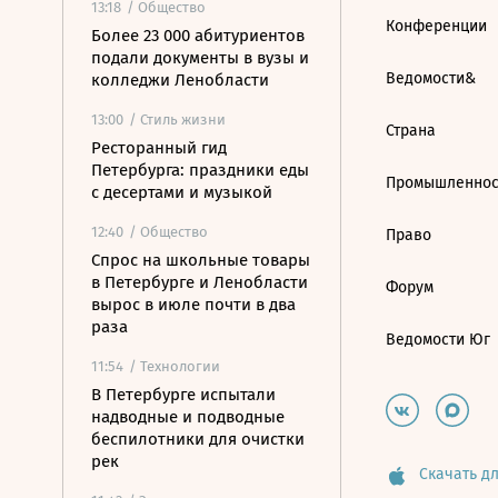
13:18
/ Общество
Конференции
Более 23 000 абитуриентов
подали документы в вузы и
Ведомости&
колледжи Ленобласти
13:00
/ Стиль жизни
Страна
Ресторанный гид
Петербурга: праздники еды
Промышленнос
с десертами и музыкой
12:40
/ Общество
Право
Спрос на школьные товары
в Петербурге и Ленобласти
Форум
вырос в июле почти в два
раза
Ведомости Юг
11:54
/ Технологии
В Петербурге испытали
надводные и подводные
беспилотники для очистки
рек
Скачать дл