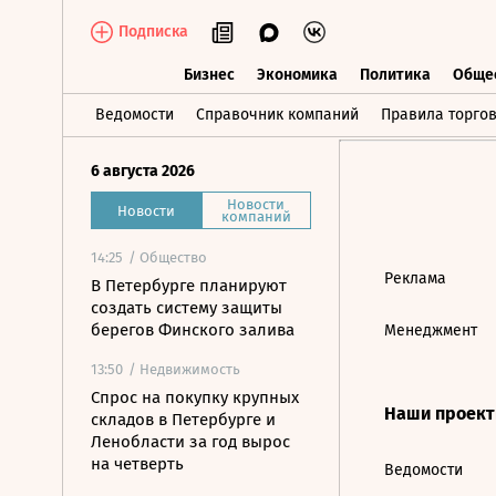
Подписка
Бизнес
Экономика
Политика
Обще
Бизнес
Экономика
Политика
О
Ведомости
Справочник компаний
Правила торго
6 августа 2026
Новости
Новости
компаний
14:25
/ Общество
Реклама
В Петербурге планируют
создать систему защиты
берегов Финского залива
Менеджмент
13:50
/ Недвижимость
Спрос на покупку крупных
Наши проек
складов в Петербурге и
Ленобласти за год вырос
на четверть
Ведомости