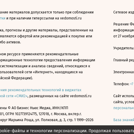
ание материалов допускается только при соблюдении
Сетевое изд
атки
и при наличии гиперссылки на vedomosti.ru
Решение Фе
ка, прогнозы и другие материалы, представленные на
информацио
 являются офертой или рекомендацией к покупке или
от 27 ноября
ибо активов.
Учредитель
ном ресурсе применяются рекомендательные
ормационные технологии предоставления информации
Главный ре
 систематизации и анализа сведений, относящихся к
ользователей сети «Интернет», находящихся на
Электронна
ийской Федерации).
Телефон:
+7
ния рекомендательных технологий в виджетах
ой сети «СМИ2»
, размещенных на сайте vedomosti.ru
Сайт исполь
сайта, усл
ены © АО Бизнес Ньюс Медиа, ИНН/КПП
персональн
01, ОГРН 1027739124775, 127018, г. Москва, вн.тер.г.
уг Марьина Роща, ул. Полковая, д. 3, стр. 1 1999—2026
База знани
ookie-файлы и технологии персонализации. Продолжая пользоват