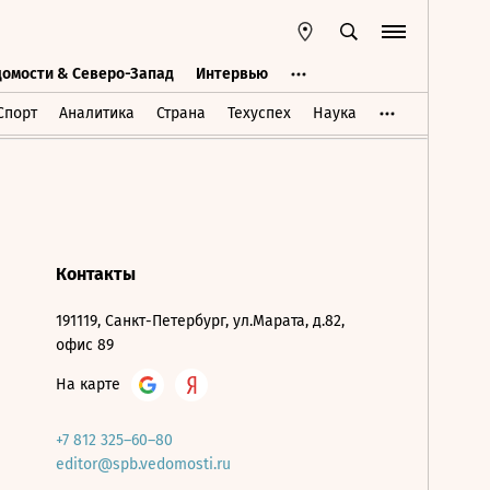
домости & Северо-Запад
Интервью
Ведомости & Северо-Запад
Интервью
Спорт
Аналитика
Страна
Техуспех
Наука
Контакты
191119, Санкт-Петербург, ул.Марата, д.82,
офис 89
На карте
+7 812 325–60–80
editor@spb.vedomosti.ru