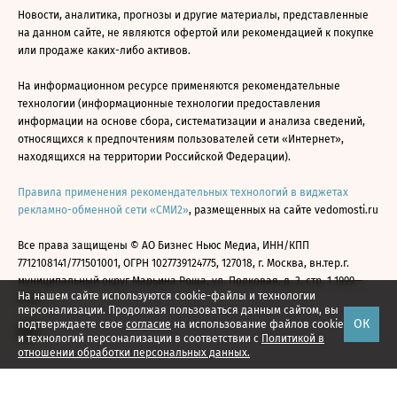
Новости, аналитика, прогнозы и другие материалы, представленные
на данном сайте, не являются офертой или рекомендацией к покупке
или продаже каких-либо активов.
На информационном ресурсе применяются рекомендательные
технологии (информационные технологии предоставления
информации на основе сбора, систематизации и анализа сведений,
относящихся к предпочтениям пользователей сети «Интернет»,
находящихся на территории Российской Федерации).
Правила применения рекомендательных технологий в виджетах
рекламно-обменной сети «СМИ2»
, размещенных на сайте vedomosti.ru
Все права защищены © АО Бизнес Ньюс Медиа, ИНН/КПП
7712108141/771501001, ОГРН 1027739124775, 127018, г. Москва, вн.тер.г.
муниципальный округ Марьина Роща, ул. Полковая, д. 3, стр. 1 1999—
На нашем сайте используются cookie-файлы и технологии
2026
персонализации. Продолжая пользоваться данным сайтом, вы
ОК
подтверждаете свое
согласие
на использование файлов cookie
и технологий персонализации в соответствии с
Политикой в
отношении обработки персональных данных.