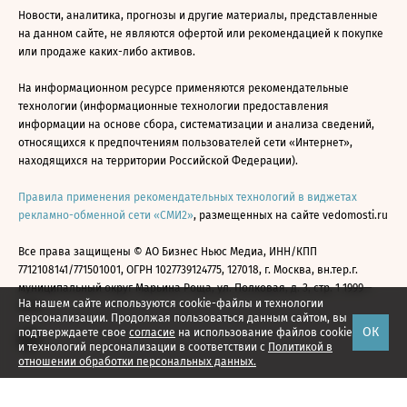
Новости, аналитика, прогнозы и другие материалы, представленные
на данном сайте, не являются офертой или рекомендацией к покупке
или продаже каких-либо активов.
На информационном ресурсе применяются рекомендательные
технологии (информационные технологии предоставления
информации на основе сбора, систематизации и анализа сведений,
относящихся к предпочтениям пользователей сети «Интернет»,
находящихся на территории Российской Федерации).
Правила применения рекомендательных технологий в виджетах
рекламно-обменной сети «СМИ2»
, размещенных на сайте vedomosti.ru
Все права защищены © АО Бизнес Ньюс Медиа, ИНН/КПП
7712108141/771501001, ОГРН 1027739124775, 127018, г. Москва, вн.тер.г.
муниципальный округ Марьина Роща, ул. Полковая, д. 3, стр. 1 1999—
На нашем сайте используются cookie-файлы и технологии
2026
персонализации. Продолжая пользоваться данным сайтом, вы
ОК
подтверждаете свое
согласие
на использование файлов cookie
и технологий персонализации в соответствии с
Политикой в
отношении обработки персональных данных.