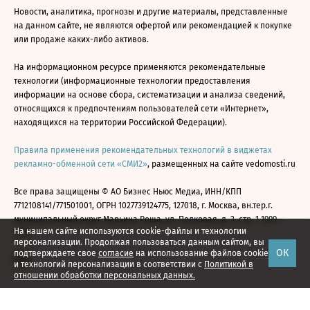
Новости, аналитика, прогнозы и другие материалы, представленные
на данном сайте, не являются офертой или рекомендацией к покупке
или продаже каких-либо активов.
На информационном ресурсе применяются рекомендательные
технологии (информационные технологии предоставления
информации на основе сбора, систематизации и анализа сведений,
относящихся к предпочтениям пользователей сети «Интернет»,
находящихся на территории Российской Федерации).
Правила применения рекомендательных технологий в виджетах
рекламно-обменной сети «СМИ2»
, размещенных на сайте vedomosti.ru
Все права защищены © АО Бизнес Ньюс Медиа, ИНН/КПП
7712108141/771501001, ОГРН 1027739124775, 127018, г. Москва, вн.тер.г.
муниципальный округ Марьина Роща, ул. Полковая, д. 3, стр. 1 1999—
На нашем сайте используются cookie-файлы и технологии
2026
персонализации. Продолжая пользоваться данным сайтом, вы
ОК
подтверждаете свое
согласие
на использование файлов cookie
и технологий персонализации в соответствии с
Политикой в
отношении обработки персональных данных.