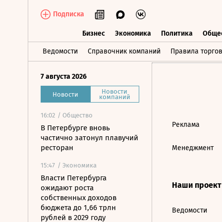
Подписка
Бизнес
Экономика
Политика
Обще
Бизнес
Экономика
Политика
О
Ведомости
Справочник компаний
Правила торго
7 августа 2026
Новости
Новости
компаний
16:02
/ Общество
Реклама
В Петербурге вновь
частично затонул плавучий
ресторан
Менеджмент
15:47
/ Экономика
Власти Петербурга
Наши проек
ожидают роста
собственных доходов
бюджета до 1,66 трлн
Ведомости
рублей в 2029 году