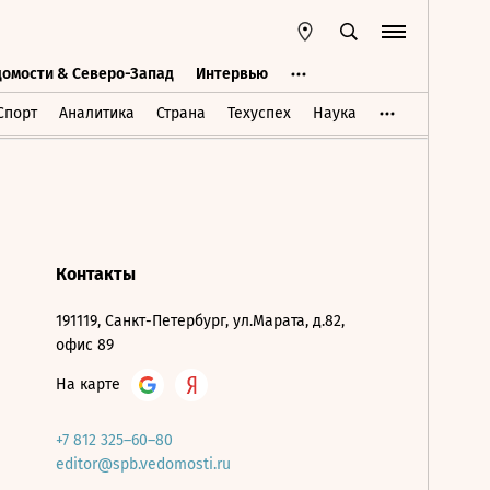
домости & Северо-Запад
Интервью
Ведомости & Северо-Запад
Интервью
Спорт
Аналитика
Страна
Техуспех
Наука
Контакты
191119, Санкт-Петербург, ул.Марата, д.82,
офис 89
На карте
+7 812 325–60–80
editor@spb.vedomosti.ru