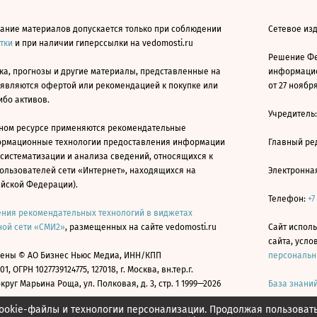
ание материалов допускается только при соблюдении
Сетевое изд
атки
и при наличии гиперссылки на vedomosti.ru
Решение Фе
ка, прогнозы и другие материалы, представленные на
информацио
 являются офертой или рекомендацией к покупке или
от 27 ноября
ибо активов.
Учредитель
ном ресурсе применяются рекомендательные
ормационные технологии предоставления информации
Главный ре
 систематизации и анализа сведений, относящихся к
ользователей сети «Интернет», находящихся на
Электронна
ийской Федерации).
Телефон:
+7
ния рекомендательных технологий в виджетах
ой сети «СМИ2»
, размещенных на сайте vedomosti.ru
Сайт исполь
сайта, усл
ены © АО Бизнес Ньюс Медиа, ИНН/КПП
персональн
01, ОГРН 1027739124775, 127018, г. Москва, вн.тер.г.
уг Марьина Роща, ул. Полковая, д. 3, стр. 1 1999—2026
База знани
ookie-файлы и технологии персонализации. Продолжая пользоват