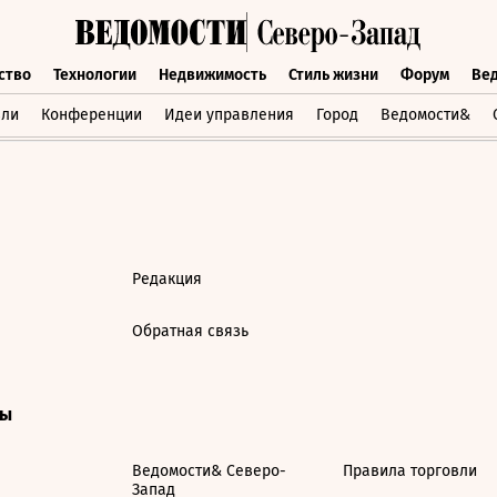
ство
Технологии
Недвижимость
Стиль жизни
Форум
Ве
бщество
Технологии
Недвижимость
Стиль жизни
Форум
вли
Конференции
Идеи управления
Город
Ведомости&
Редакция
Обратная связь
ты
Ведомости& Северо-
Правила торговли
Запад