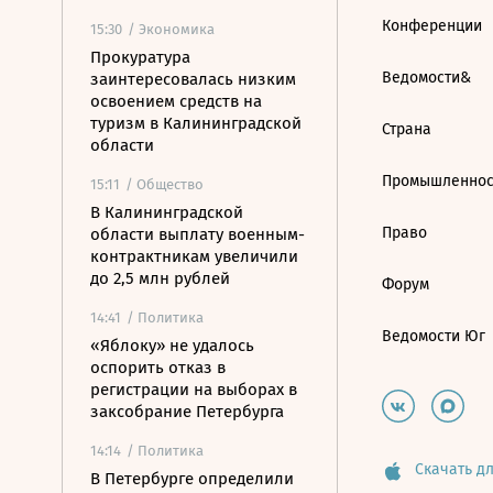
Конференции
15:30
/ Экономика
Прокуратура
Ведомости&
заинтересовалась низким
освоением средств на
туризм в Калининградской
Страна
области
Промышленнос
15:11
/ Общество
В Калининградской
Право
области выплату военным-
контрактникам увеличили
до 2,5 млн рублей
Форум
14:41
/ Политика
Ведомости Юг
«Яблоку» не удалось
оспорить отказ в
регистрации на выборах в
заксобрание Петербурга
14:14
/ Политика
Скачать дл
В Петербурге определили