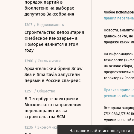
порядок партий в
бюллетене на выборах
Любое использов
депутатов Заксобрания
правил перепеч
13:17
/ Недвижимость
Новости, аналити
Строительство депозитария
данном сайте, не
«Небесное Кенозерье» в
продаже каких-л
Поморье начнется в этом
году
На информацион
технологии (инф
13:00
/ Стиль жизни
на основе сбора,
Архангельский бренд Snow
предпочтениям п
Sea и Smartavia запустили
территории Росс
первый в России спа-рейс
Правила примене
12:51
/ Общество
рекламно-обменн
В Петербурге электрички
Московского направления
Все права защищ
перенаправят из-за
7712108141/7715010
строительства ВСМ
муниципальный окр
12:36
/ Экономика
На нашем сайте используются c