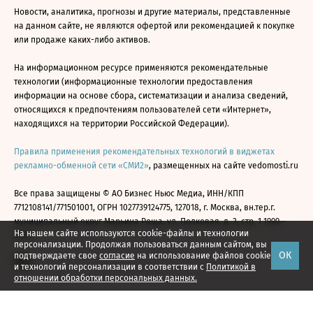
Новости, аналитика, прогнозы и другие материалы, представленные
на данном сайте, не являются офертой или рекомендацией к покупке
или продаже каких-либо активов.
На информационном ресурсе применяются рекомендательные
технологии (информационные технологии предоставления
информации на основе сбора, систематизации и анализа сведений,
относящихся к предпочтениям пользователей сети «Интернет»,
находящихся на территории Российской Федерации).
Правила применения рекомендательных технологий в виджетах
рекламно-обменной сети «СМИ2»
, размещенных на сайте vedomosti.ru
Все права защищены © АО Бизнес Ньюс Медиа, ИНН/КПП
7712108141/771501001, ОГРН 1027739124775, 127018, г. Москва, вн.тер.г.
муниципальный округ Марьина Роща, ул. Полковая, д. 3, стр. 1 1999—
На нашем сайте используются cookie-файлы и технологии
2026
персонализации. Продолжая пользоваться данным сайтом, вы
ОК
подтверждаете свое
согласие
на использование файлов cookie
и технологий персонализации в соответствии с
Политикой в
отношении обработки персональных данных.