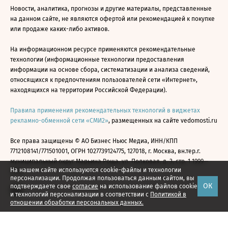
Новости, аналитика, прогнозы и другие материалы, представленные
на данном сайте, не являются офертой или рекомендацией к покупке
или продаже каких-либо активов.
На информационном ресурсе применяются рекомендательные
технологии (информационные технологии предоставления
информации на основе сбора, систематизации и анализа сведений,
относящихся к предпочтениям пользователей сети «Интернет»,
находящихся на территории Российской Федерации).
Правила применения рекомендательных технологий в виджетах
рекламно-обменной сети «СМИ2»
, размещенных на сайте vedomosti.ru
Все права защищены © АО Бизнес Ньюс Медиа, ИНН/КПП
7712108141/771501001, ОГРН 1027739124775, 127018, г. Москва, вн.тер.г.
муниципальный округ Марьина Роща, ул. Полковая, д. 3, стр. 1 1999—
На нашем сайте используются cookie-файлы и технологии
2026
персонализации. Продолжая пользоваться данным сайтом, вы
ОК
подтверждаете свое
согласие
на использование файлов cookie
и технологий персонализации в соответствии с
Политикой в
отношении обработки персональных данных.