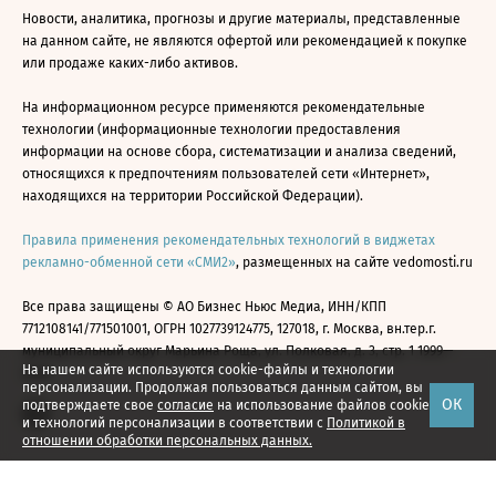
Новости, аналитика, прогнозы и другие материалы, представленные
на данном сайте, не являются офертой или рекомендацией к покупке
или продаже каких-либо активов.
На информационном ресурсе применяются рекомендательные
технологии (информационные технологии предоставления
информации на основе сбора, систематизации и анализа сведений,
относящихся к предпочтениям пользователей сети «Интернет»,
находящихся на территории Российской Федерации).
Правила применения рекомендательных технологий в виджетах
рекламно-обменной сети «СМИ2»
, размещенных на сайте vedomosti.ru
Все права защищены © АО Бизнес Ньюс Медиа, ИНН/КПП
7712108141/771501001, ОГРН 1027739124775, 127018, г. Москва, вн.тер.г.
муниципальный округ Марьина Роща, ул. Полковая, д. 3, стр. 1 1999—
На нашем сайте используются cookie-файлы и технологии
2026
персонализации. Продолжая пользоваться данным сайтом, вы
ОК
подтверждаете свое
согласие
на использование файлов cookie
и технологий персонализации в соответствии с
Политикой в
отношении обработки персональных данных.