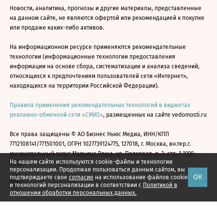
Новости, аналитика, прогнозы и другие материалы, представленные
на данном сайте, не являются офертой или рекомендацией к покупке
или продаже каких-либо активов.
На информационном ресурсе применяются рекомендательные
технологии (информационные технологии предоставления
информации на основе сбора, систематизации и анализа сведений,
относящихся к предпочтениям пользователей сети «Интернет»,
находящихся на территории Российской Федерации).
Правила применения рекомендательных технологий в виджетах
рекламно-обменной сети «СМИ2»
, размещенных на сайте vedomosti.ru
Все права защищены © АО Бизнес Ньюс Медиа, ИНН/КПП
7712108141/771501001, ОГРН 1027739124775, 127018, г. Москва, вн.тер.г.
муниципальный округ Марьина Роща, ул. Полковая, д. 3, стр. 1 1999—
На нашем сайте используются cookie-файлы и технологии
2026
персонализации. Продолжая пользоваться данным сайтом, вы
ОК
подтверждаете свое
согласие
на использование файлов cookie
и технологий персонализации в соответствии с
Политикой в
отношении обработки персональных данных.