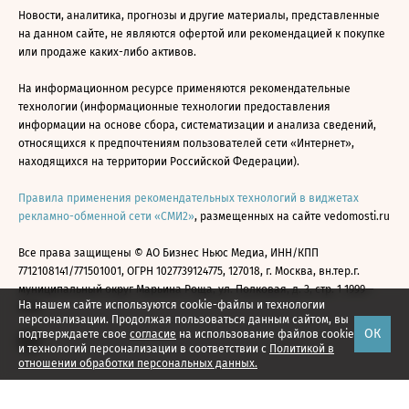
Новости, аналитика, прогнозы и другие материалы, представленные
на данном сайте, не являются офертой или рекомендацией к покупке
или продаже каких-либо активов.
На информационном ресурсе применяются рекомендательные
технологии (информационные технологии предоставления
информации на основе сбора, систематизации и анализа сведений,
относящихся к предпочтениям пользователей сети «Интернет»,
находящихся на территории Российской Федерации).
Правила применения рекомендательных технологий в виджетах
рекламно-обменной сети «СМИ2»
, размещенных на сайте vedomosti.ru
Все права защищены © АО Бизнес Ньюс Медиа, ИНН/КПП
7712108141/771501001, ОГРН 1027739124775, 127018, г. Москва, вн.тер.г.
муниципальный округ Марьина Роща, ул. Полковая, д. 3, стр. 1 1999—
На нашем сайте используются cookie-файлы и технологии
2026
персонализации. Продолжая пользоваться данным сайтом, вы
ОК
подтверждаете свое
согласие
на использование файлов cookie
и технологий персонализации в соответствии с
Политикой в
отношении обработки персональных данных.