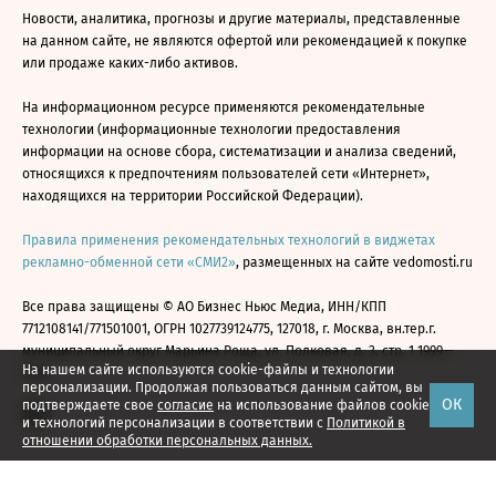
Новости, аналитика, прогнозы и другие материалы, представленные
на данном сайте, не являются офертой или рекомендацией к покупке
или продаже каких-либо активов.
На информационном ресурсе применяются рекомендательные
технологии (информационные технологии предоставления
информации на основе сбора, систематизации и анализа сведений,
относящихся к предпочтениям пользователей сети «Интернет»,
находящихся на территории Российской Федерации).
Правила применения рекомендательных технологий в виджетах
рекламно-обменной сети «СМИ2»
, размещенных на сайте vedomosti.ru
Все права защищены © АО Бизнес Ньюс Медиа, ИНН/КПП
7712108141/771501001, ОГРН 1027739124775, 127018, г. Москва, вн.тер.г.
муниципальный округ Марьина Роща, ул. Полковая, д. 3, стр. 1 1999—
На нашем сайте используются cookie-файлы и технологии
2026
персонализации. Продолжая пользоваться данным сайтом, вы
ОК
подтверждаете свое
согласие
на использование файлов cookie
и технологий персонализации в соответствии с
Политикой в
отношении обработки персональных данных.