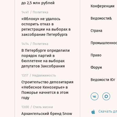
до 2,5 млн рублей
Конференции
14:41
/ Политика
Ведомости&
«Яблоку» не удалось
оспорить отказ в
регистрации на выборах в
Страна
заксобрание Петербурга
Промышленнос
14:14
/ Политика
В Петербурге определили
Право
порядок партий в
бюллетене на выборах
депутатов Заксобрания
Форум
13:17
/ Недвижимость
Ведомости Юг
Строительство депозитария
«Небесное Кенозерье» в
Поморье начнется в этом
году
13:00
/ Стиль жизни
Скачать дл
Архангельский бренд Snow