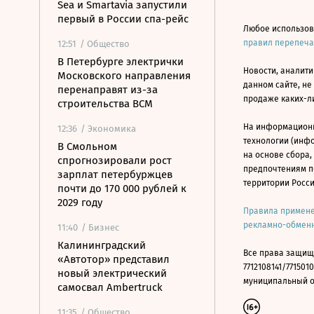
Sea и Smartavia запустили
первый в России спа-рейс
Любое использов
правил перепеч
12:51
/ Общество
В Петербурге электрички
Новости, аналити
Московского направления
данном сайте, не
перенаправят из-за
продаже каких-л
строительства ВСМ
На информацион
12:36
/ Экономика
технологии (инф
В Смольном
на основе сбора,
спрогнозировали рост
предпочтениям п
зарплат петербуржцев
территории Росс
почти до 170 000 рублей к
2029 году
Правила примене
рекламно-обменн
11:40
/ Бизнес
Калининградский
Все права защищ
«Автотор» представил
7712108141/7715010
новый электрический
муниципальный окр
самосвал Ambertruck
11:35
/ Общество