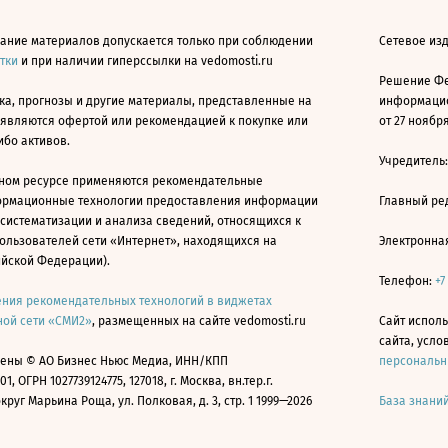
ание материалов допускается только при соблюдении
Сетевое изд
атки
и при наличии гиперссылки на vedomosti.ru
Решение Фе
ка, прогнозы и другие материалы, представленные на
информацио
 являются офертой или рекомендацией к покупке или
от 27 ноября
ибо активов.
Учредитель
ном ресурсе применяются рекомендательные
ормационные технологии предоставления информации
Главный ре
 систематизации и анализа сведений, относящихся к
ользователей сети «Интернет», находящихся на
Электронна
ийской Федерации).
Телефон:
+7
ния рекомендательных технологий в виджетах
ой сети «СМИ2»
, размещенных на сайте vedomosti.ru
Сайт исполь
сайта, усл
ены © АО Бизнес Ньюс Медиа, ИНН/КПП
персональн
01, ОГРН 1027739124775, 127018, г. Москва, вн.тер.г.
уг Марьина Роща, ул. Полковая, д. 3, стр. 1 1999—2026
База знани