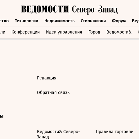
ство
Технологии
Недвижимость
Стиль жизни
Форум
Ве
бщество
Технологии
Недвижимость
Стиль жизни
Форум
вли
Конференции
Идеи управления
Город
Ведомости&
Редакция
Обратная связь
ты
Ведомости& Северо-
Правила торговли
Запад