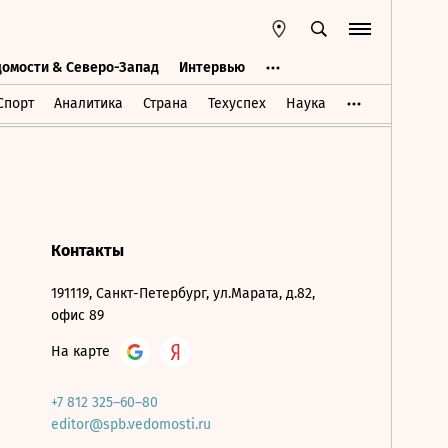
домости & Северо-Запад
Интервью
Ведомости & Северо-Запад
Интервью
Спорт
Аналитика
Страна
Техуспех
Наука
Контакты
191119, Санкт-Петербург, ул.Марата, д.82,
офис 89
На карте
+7 812 325–60–80
editor@spb.vedomosti.ru