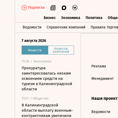
Подписка
Бизнес
Экономика
Политика
Обще
Бизнес
Экономика
Политика
О
Ведомости
Справочник компаний
Правила торго
7 августа 2026
Новости
Новости
компаний
15:30
/ Экономика
Реклама
Прокуратура
заинтересовалась низким
освоением средств на
Менеджмент
туризм в Калининградской
области
Наши проек
15:11
/ Общество
В Калининградской
области выплату военным-
Ведомости
контрактникам увеличили