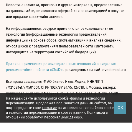
Новости, аналитика, прогнозы и другие материалы, представленные
на данном сайте, не являются офертой или рекомендацией к покупке
или продаже каких-либо активов.
На информационном ресурсе применяются рекомендательные
технологии (информационные технологии предоставления
информации на основе сбора, систематизации и анализа сведений,
относящихся к предпочтениям пользователей сети «Интернет»,
находящихся на территории Российской Федерации).
Правила применения рекомендательных технологий в виджетах
рекламно-обменной сети «СМИ2»
, размещенных на сайте vedomosti.ru
Все права защищены © АО Бизнес Ньюс Медиа, ИНН/КПП
7712108141/771501001, ОГРН 1027739124775, 127018, г. Москва, вн.тер.г.
муниципальный округ Марьина Роща, ул. Полковая, д. 3, стр. 1 1999—
На нашем сайте используются cookie-файлы и технологии
2026
персонализации. Продолжая пользоваться данным сайтом, вы
ОК
подтверждаете свое
согласие
на использование файлов cookie
и технологий персонализации в соответствии с
Политикой в
отношении обработки персональных данных.