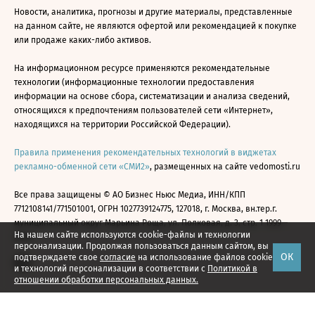
Новости, аналитика, прогнозы и другие материалы, представленные
на данном сайте, не являются офертой или рекомендацией к покупке
или продаже каких-либо активов.
На информационном ресурсе применяются рекомендательные
технологии (информационные технологии предоставления
информации на основе сбора, систематизации и анализа сведений,
относящихся к предпочтениям пользователей сети «Интернет»,
находящихся на территории Российской Федерации).
Правила применения рекомендательных технологий в виджетах
рекламно-обменной сети «СМИ2»
, размещенных на сайте vedomosti.ru
Все права защищены © АО Бизнес Ньюс Медиа, ИНН/КПП
7712108141/771501001, ОГРН 1027739124775, 127018, г. Москва, вн.тер.г.
муниципальный округ Марьина Роща, ул. Полковая, д. 3, стр. 1 1999—
На нашем сайте используются cookie-файлы и технологии
2026
персонализации. Продолжая пользоваться данным сайтом, вы
ОК
подтверждаете свое
согласие
на использование файлов cookie
и технологий персонализации в соответствии с
Политикой в
отношении обработки персональных данных.