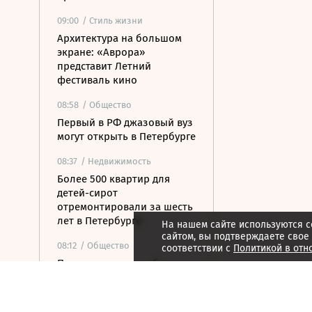
09:00
/ Стиль жизни
Архитектура на большом
экране: «Аврора»
представит Летний
фестиваль кино
08:58
/ Общество
Первый в РФ джазовый вуз
могут открыть в Петербурге
08:37
/ Недвижимость
Более 500 квартир для
детей-сирот
отремонтировали за шесть
лет в Петербурге
На нашем сайте используются c
сайтом, вы подтверждаете свое
08:12
/ Общество
соответствии с
Политикой в отн
Прокуратура потребовала
закрыть незаконные
пансионаты в Стрельне