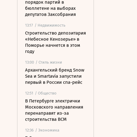
порядок партий в
бюллетене на выборах
депутатов Заксобрания
13:17
/ Недвижимость
Строительство депозитария
«Небесное Кенозерье» в
Поморье начнется в этом
году
13:00
/ Стиль жизни
Архангельский бренд Snow
Sea и Smartavia запустили
первый в России спа-рейс
12:51
/ Общество
В Петербурге электрички
Московского направления
перенаправят из-за
строительства ВСМ
12:36
/ Экономика