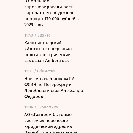
В Смольном
спрогнозировали рост
зарплат петербуржцев
почти до 170 000 рублей к
2029 году
11:40
/ Бизнес
Калининградский
«Автотор» представил
новый электрический
самосвал Ambertruck
11:35
/ Общество
Новым начальником ГУ
ФСИН по Петербургу и
Ленобласти стал Александр
Федоров
11:04
/ Экономика
АО «Газпром бытовые
системы» перенесло
юридический адрес из
Петербурга в Чайковский