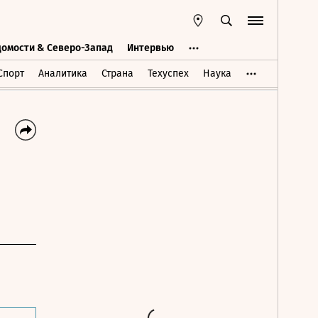
домости & Северо-Запад
Интервью
Ведомости & Северо-Запад
Интервью
Спорт
Аналитика
Страна
Техуспех
Наука