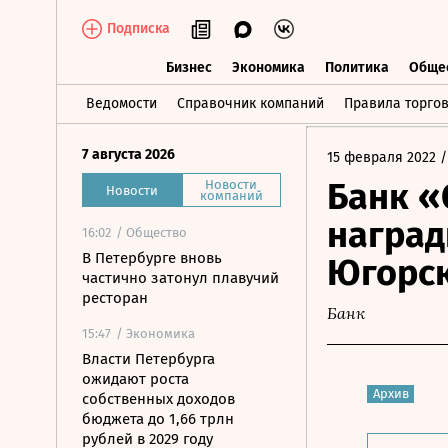
Подписка
Бизнес
Экономика
Политика
Обще
Бизнес
Экономика
Политика
О
Ведомости
Справочник компаний
Правила торго
7 августа 2026
15 февраля 2022
/
Банк «
Новости
Новости
компаний
наград
16:02
/ Общество
В Петербурге вновь
Югорс
частично затонул плавучий
ресторан
Банк
15:47
/ Экономика
Власти Петербурга
ожидают роста
Архив
собственных доходов
бюджета до 1,66 трлн
рублей в 2029 году