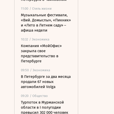
11:00
/ Стиль жизни
Музыкальные фестивали,
«Вий. Домыслы», «Пикник»
и «Лето в Летнем саду» –
афиша недели
10:32
/ Экономика
Компания «МойОфис»
закрыла свое
представительство в
Петербурге
09:50
/ Экономика
В Петербурге за два месяца
продали 67 новых
автомобилей Volga
09:20
/ Общество
Турпоток в Мурманской
области в I полугодии
превысил 302 000 человек