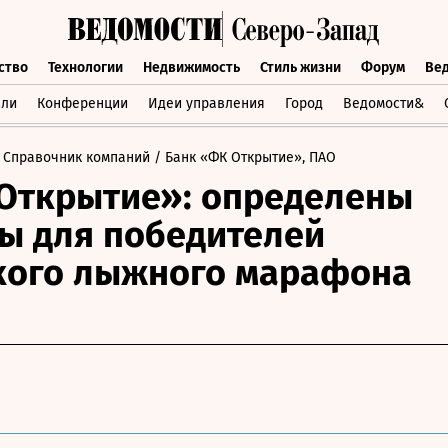
ство
Технологии
Недвижимость
Стиль жизни
Форум
Ве
бщество
Технологии
Недвижимость
Стиль жизни
Форум
вли
Конференции
Идеи управления
Город
Ведомости&
 Справочник компаний
/ Банк «ФК Открытие», ПАО
Открытие»: определены
ы для победителей
кого лыжного марафона