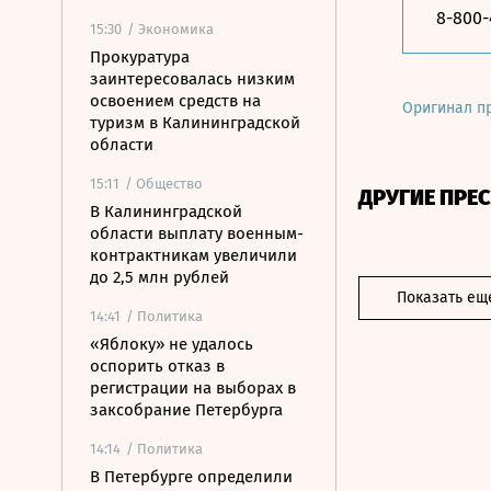
8-800
15:30
/ Экономика
Прокуратура
заинтересовалась низким
освоением средств на
Оригинал п
туризм в Калининградской
области
15:11
/ Общество
ДРУГИЕ ПРЕ
В Калининградской
области выплату военным-
контрактникам увеличили
до 2,5 млн рублей
Показать ещ
14:41
/ Политика
«Яблоку» не удалось
оспорить отказ в
регистрации на выборах в
заксобрание Петербурга
14:14
/ Политика
В Петербурге определили