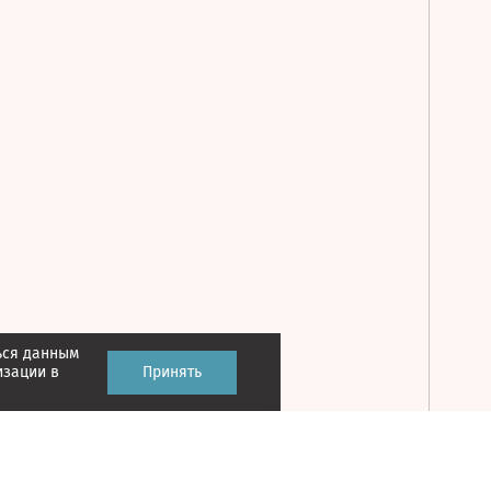
ься данным
Принять
изации в