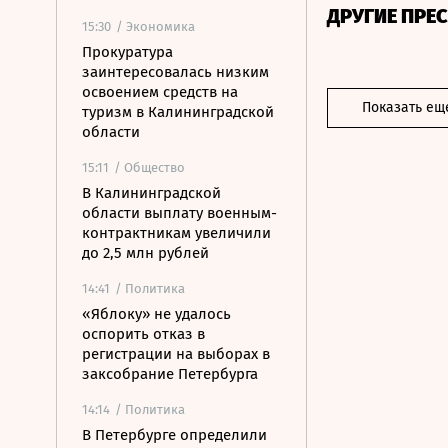
ДРУГИЕ ПРЕ
15:30
/ Экономика
Прокуратура
заинтересовалась низким
освоением средств на
Показать ещ
туризм в Калининградской
области
15:11
/ Общество
В Калининградской
области выплату военным-
контрактникам увеличили
до 2,5 млн рублей
14:41
/ Политика
«Яблоку» не удалось
оспорить отказ в
регистрации на выборах в
заксобрание Петербурга
14:14
/ Политика
В Петербурге определили