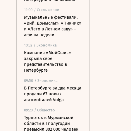
11:00
/ Стиль жизни
Музыкальные фестивали,
«Вий. Домыслы», «Пикник»
и «Лето в Летнем саду» –
афиша недели
10:32
/ Экономика
Компания «МойОфис»
закрыла свое
представительство в
Петербурге
09:50
/ Экономика
В Петербурге за два месяца
продали 67 новых
автомобилей Volga
09:20
/ Общество
Турпоток в Мурманской
области в I полугодии
превысил 302 000 человек