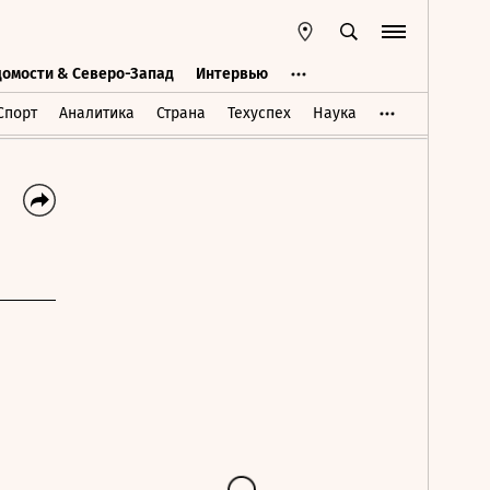
домости & Северо-Запад
Интервью
Ведомости & Северо-Запад
Интервью
Спорт
Аналитика
Страна
Техуспех
Наука