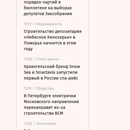
порядок партий в
бюллетене на выборах
депутатов Заксобрания
13:17
/ Недвижимость
Строительство депозитария
«Небесное Кенозерье» в
Поморье начнется в этом
году
13:00
/ Стиль жизни
Архангельский бренд Snow
Sea и Smartavia запустили
первый в России спа-рейс
12:51
/ Общество
В Петербурге электрички
Московского направления
перенаправят из-за
строительства ВСМ
12:36
/ Экономика