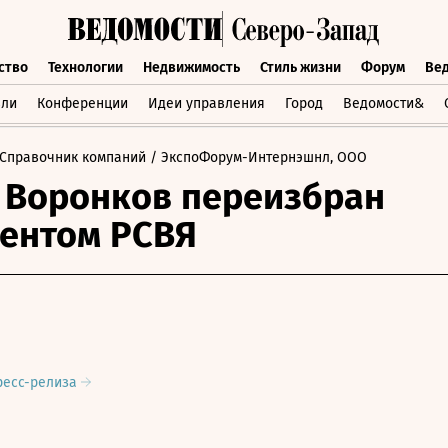
ство
Технологии
Недвижимость
Стиль жизни
Форум
Ве
бщество
Технологии
Недвижимость
Стиль жизни
Форум
вли
Конференции
Идеи управления
Город
Ведомости&
Справочник компаний
/ ЭкспоФорум-Интернэшнл, ООО
 Воронков переизбран
ентом РСВЯ
ресс-релиза