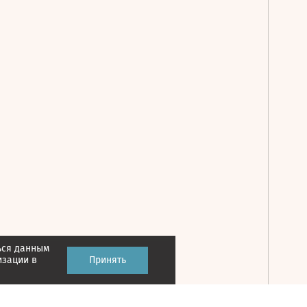
ься данным
Принять
изации в