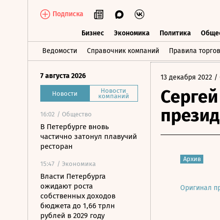
Подписка
Бизнес
Экономика
Политика
Обще
Бизнес
Экономика
Политика
О
Ведомости
Справочник компаний
Правила торго
7 августа 2026
13 декабря 2022
/ 
Сергей
Новости
Новости
компаний
презид
16:02
/ Общество
В Петербурге вновь
частично затонул плавучий
ресторан
Архив
15:47
/ Экономика
Власти Петербурга
ожидают роста
Оригинал п
собственных доходов
бюджета до 1,66 трлн
рублей в 2029 году