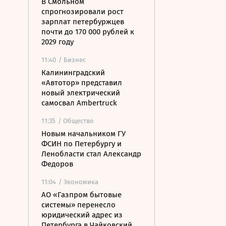
В Смольном
спрогнозировали рост
зарплат петербуржцев
почти до 170 000 рублей к
2029 году
11:40
/ Бизнес
Калининградский
«Автотор» представил
новый электрический
самосвал Ambertruck
11:35
/ Общество
Новым начальником ГУ
ФСИН по Петербургу и
Ленобласти стал Александр
Федоров
11:04
/ Экономика
АО «Газпром бытовые
системы» перенесло
юридический адрес из
Петербурга в Чайковский