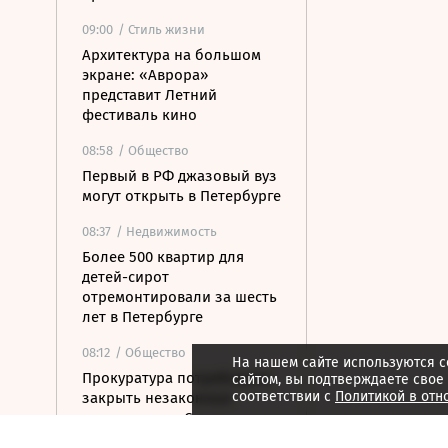
09:00
/ Стиль жизни
Архитектура на большом
экране: «Аврора»
представит Летний
фестиваль кино
08:58
/ Общество
Первый в РФ джазовый вуз
могут открыть в Петербурге
08:37
/ Недвижимость
Более 500 квартир для
детей-сирот
отремонтировали за шесть
лет в Петербурге
08:12
/ Общество
На нашем сайте используются c
Прокуратура потребовала
сайтом, вы подтверждаете свое
соответствии с
Политикой в отн
закрыть незаконные
пансионаты в Стрельне