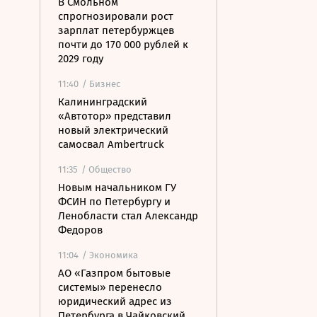
В Смольном
спрогнозировали рост
зарплат петербуржцев
почти до 170 000 рублей к
2029 году
11:40
/ Бизнес
Калининградский
«Автотор» представил
новый электрический
самосвал Ambertruck
11:35
/ Общество
Новым начальником ГУ
ФСИН по Петербургу и
Ленобласти стал Александр
Федоров
11:04
/ Экономика
АО «Газпром бытовые
системы» перенесло
юридический адрес из
Петербурга в Чайковский