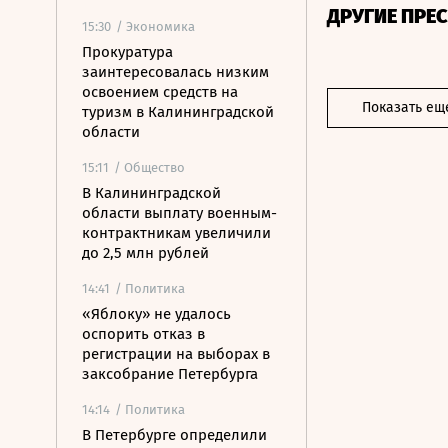
ДРУГИЕ ПРЕ
15:30
/ Экономика
Прокуратура
заинтересовалась низким
освоением средств на
Показать ещ
туризм в Калининградской
области
15:11
/ Общество
В Калининградской
области выплату военным-
контрактникам увеличили
до 2,5 млн рублей
14:41
/ Политика
«Яблоку» не удалось
оспорить отказ в
регистрации на выборах в
заксобрание Петербурга
14:14
/ Политика
В Петербурге определили