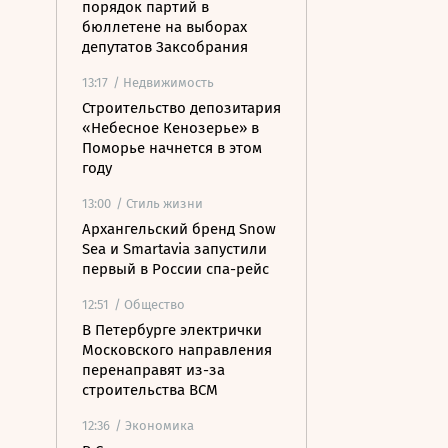
порядок партий в
бюллетене на выборах
депутатов Заксобрания
13:17
/ Недвижимость
Строительство депозитария
«Небесное Кенозерье» в
Поморье начнется в этом
году
13:00
/ Стиль жизни
Архангельский бренд Snow
Sea и Smartavia запустили
первый в России спа-рейс
12:51
/ Общество
В Петербурге электрички
Московского направления
перенаправят из-за
строительства ВСМ
12:36
/ Экономика