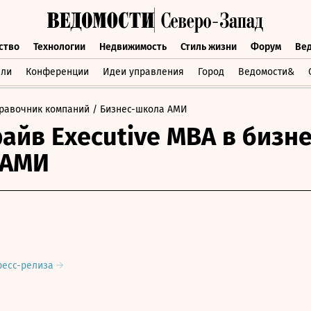
ство
Технологии
Недвижимость
Стиль жизни
Форум
Ве
бщество
Технологии
Недвижимость
Стиль жизни
Форум
вли
Конференции
Идеи управления
Город
Ведомости&
равочник компаний
/ Бизнес-школа АМИ
райв Executive MВА в бизне
 АМИ
ресс-релиза