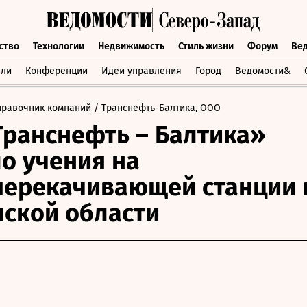
ство
Технологии
Недвижимость
Стиль жизни
Форум
Ве
бщество
Технологии
Недвижимость
Стиль жизни
Форум
вли
Конференции
Идеи управления
Город
Ведомости&
правочник компаний
/ Транснефть-Балтика, ООО
ранснефть – Балтика»
о учения на
ерекачивающей станции 
ской области