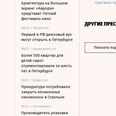
Оригинал п
Архитектура на большом
экране: «Аврора»
представит Летний
фестиваль кино
ДРУГИЕ ПРЕ
08:58
/ Общество
Первый в РФ джазовый вуз
могут открыть в Петербурге
Показать ещ
08:37
/ Недвижимость
Более 500 квартир для
детей-сирот
отремонтировали за шесть
лет в Петербурге
08:12
/ Общество
Прокуратура потребовала
закрыть незаконные
пансионаты в Стрельне
07:34
/ Экономика
Производитель упаковки