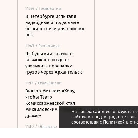
11:54
/ Технологии
В Петербурге испытали
надводные и подводные
беспилотники для очистки
рек
11:43
/ Экономика
Цыбульский заявил о
возможности вдвое
увеличить перевалку
грузов через Архангельск
11:17
/ Стиль жизни
Виктор Минков: «Хочу,
чтобы Театр
Комиссаржевской стал
Михайловским – только в
На нашем сайте используются c
драме»
сайтом, вы подтверждаете свое
соответствии с
Политикой в отн
11:10
/ Общество
Жители Петербурга 6