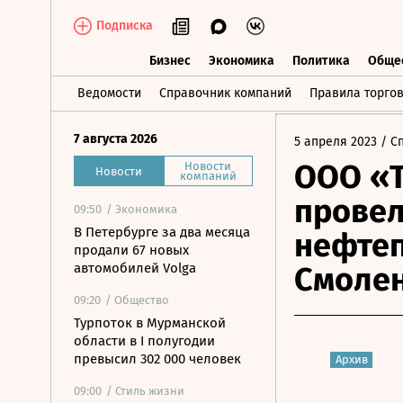
Подписка
Бизнес
Экономика
Политика
Обще
Бизнес
Экономика
Политика
О
Ведомости
Справочник компаний
Правила торго
7 августа 2026
5 апреля 2023
/ С
ООО «Т
Новости
Новости
компаний
провел
09:50
/ Экономика
В Петербурге за два месяца
нефтеп
продали 67 новых
автомобилей Volga
Смолен
09:20
/ Общество
Турпоток в Мурманской
области в I полугодии
превысил 302 000 человек
Архив
09:00
/ Стиль жизни