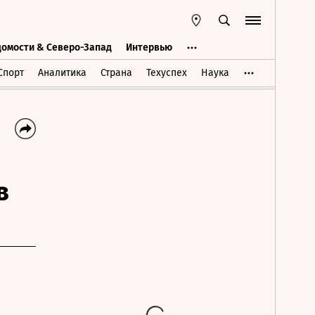
домости & Северо-Запад
Интервью
Ведомости & Северо-Запад
Интервью
Спорт
Аналитика
Страна
Техуспех
Наука
в