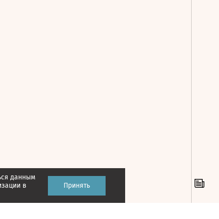
ься данным
Принять
изации в