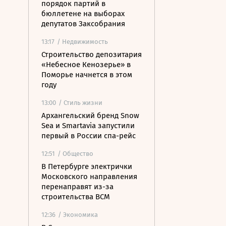
порядок партий в
бюллетене на выборах
депутатов Заксобрания
13:17
/ Недвижимость
Строительство депозитария
«Небесное Кенозерье» в
Поморье начнется в этом
году
13:00
/ Стиль жизни
Архангельский бренд Snow
Sea и Smartavia запустили
первый в России спа-рейс
12:51
/ Общество
В Петербурге электрички
Московского направления
перенаправят из-за
строительства ВСМ
12:36
/ Экономика