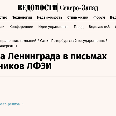
ство
Технологии
Недвижимость
Стиль жизни
Форум
Ве
бщество
Технологии
Недвижимость
Стиль жизни
Форум
вли
Конференции
Идеи управления
Город
Ведомости&
Справочник компаний
/ Санкт-Петербургский государственный
иверситет
а Ленинграда в письмах
ников ЛФЭИ
ресс-релиза