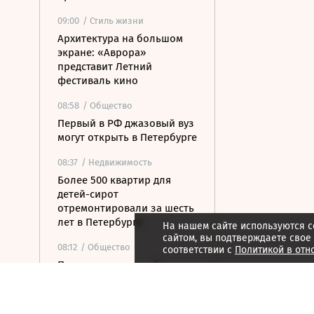
09:00
/ Стиль жизни
Архитектура на большом
экране: «Аврора»
представит Летний
фестиваль кино
08:58
/ Общество
Первый в РФ джазовый вуз
могут открыть в Петербурге
08:37
/ Недвижимость
Более 500 квартир для
детей-сирот
отремонтировали за шесть
лет в Петербурге
На нашем сайте используются c
сайтом, вы подтверждаете свое
08:12
/ Общество
соответствии с
Политикой в отн
Прокуратура потребовала
закрыть незаконные
пансионаты в Стрельне