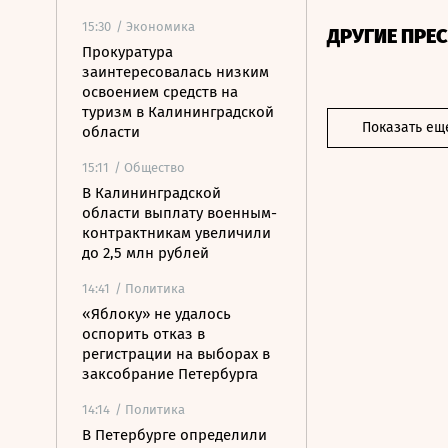
15:30
/ Экономика
ДРУГИЕ ПРЕ
Прокуратура
заинтересовалась низким
освоением средств на
туризм в Калининградской
Показать ещ
области
15:11
/ Общество
В Калининградской
области выплату военным-
контрактникам увеличили
до 2,5 млн рублей
14:41
/ Политика
«Яблоку» не удалось
оспорить отказ в
регистрации на выборах в
заксобрание Петербурга
14:14
/ Политика
В Петербурге определили