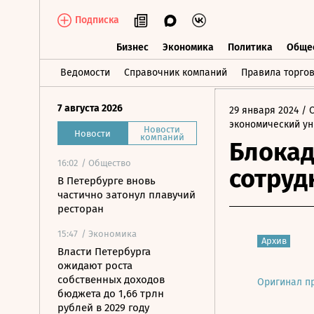
Подписка
Бизнес
Экономика
Политика
Обще
Бизнес
Экономика
Политика
О
Ведомости
Справочник компаний
Правила торго
7 августа 2026
29 января 2024
/ 
экономический ун
Новости
Новости
компаний
Блокад
16:02
/ Общество
сотруд
В Петербурге вновь
частично затонул плавучий
ресторан
15:47
/ Экономика
Архив
Власти Петербурга
ожидают роста
собственных доходов
Оригинал п
бюджета до 1,66 трлн
рублей в 2029 году