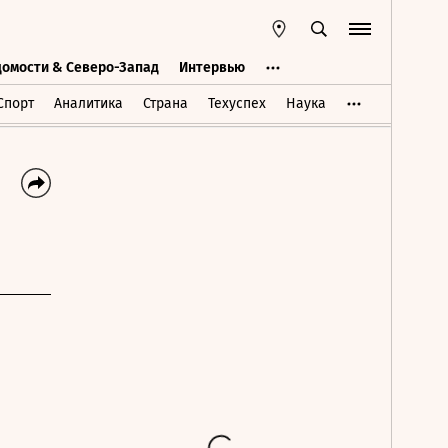
домости & Северо-Запад
Интервью
Ведомости & Северо-Запад
Интервью
Спорт
Аналитика
Страна
Техуспех
Наука