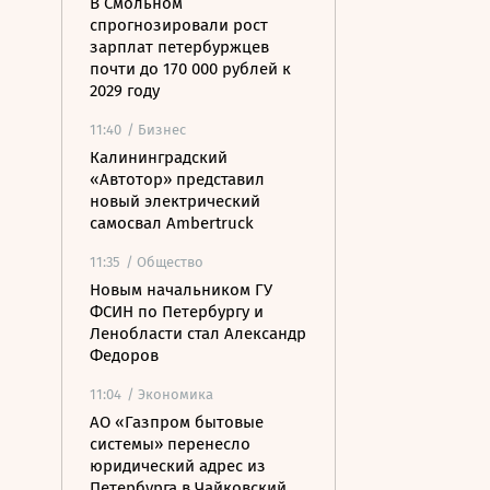
В Смольном
спрогнозировали рост
зарплат петербуржцев
почти до 170 000 рублей к
2029 году
11:40
/ Бизнес
Калининградский
«Автотор» представил
новый электрический
самосвал Ambertruck
11:35
/ Общество
Новым начальником ГУ
ФСИН по Петербургу и
Ленобласти стал Александр
Федоров
11:04
/ Экономика
АО «Газпром бытовые
системы» перенесло
юридический адрес из
Петербурга в Чайковский