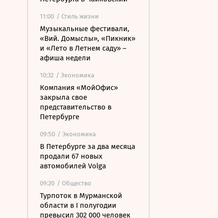
11:00
/ Стиль жизни
Музыкальные фестивали,
«Вий. Домыслы», «Пикник»
и «Лето в Летнем саду» –
афиша недели
10:32
/ Экономика
Компания «МойОфис»
закрыла свое
представительство в
Петербурге
09:50
/ Экономика
В Петербурге за два месяца
продали 67 новых
автомобилей Volga
09:20
/ Общество
Турпоток в Мурманской
области в I полугодии
превысил 302 000 человек