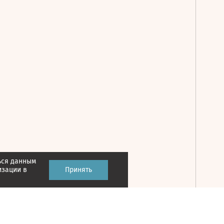
ься данным
Принять
изации в