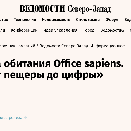
ство
Технологии
Недвижимость
Стиль жизни
Форум
Ве
бщество
Технологии
Недвижимость
Стиль жизни
Форум
вли
Конференции
Идеи управления
Город
Ведомости&
авочник компаний
/ Ведомости Северо-Запад. Информационное
 обитания Office sapiens.
т пещеры до цифры»
ресс-релиза