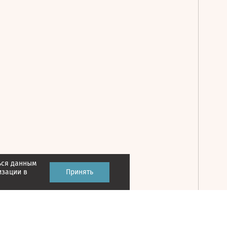
ься данным
Принять
изации в