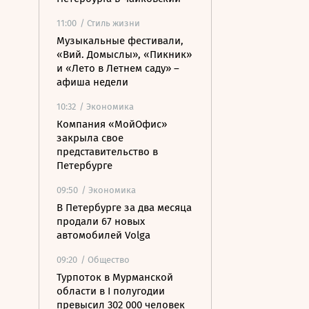
11:00
/ Стиль жизни
Музыкальные фестивали,
«Вий. Домыслы», «Пикник»
и «Лето в Летнем саду» –
афиша недели
10:32
/ Экономика
Компания «МойОфис»
закрыла свое
представительство в
Петербурге
09:50
/ Экономика
В Петербурге за два месяца
продали 67 новых
автомобилей Volga
09:20
/ Общество
Турпоток в Мурманской
области в I полугодии
превысил 302 000 человек