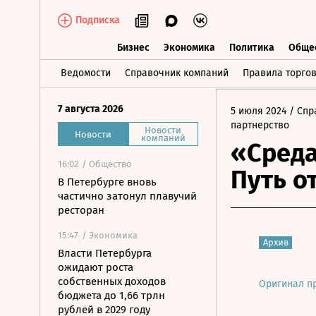
Подписка
Бизнес
Экономика
Политика
Обще
Бизнес
Экономика
Политика
О
Ведомости
Справочник компаний
Правила торго
7 августа 2026
5 июля 2024
/ Спр
партнерство
Новости
Новости
компаний
«Среда
16:02
/ Общество
Путь о
В Петербурге вновь
частично затонул плавучий
ресторан
15:47
/ Экономика
Архив
Власти Петербурга
ожидают роста
собственных доходов
Оригинал п
бюджета до 1,66 трлн
рублей в 2029 году