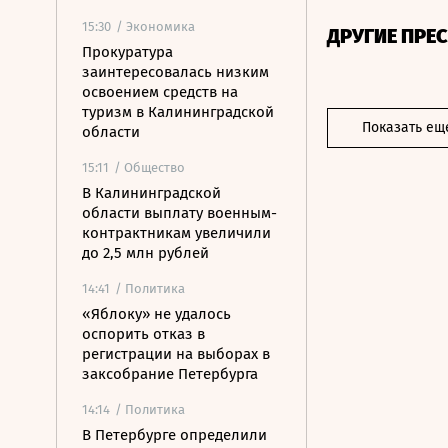
15:30
/ Экономика
ДРУГИЕ ПРЕ
Прокуратура
заинтересовалась низким
освоением средств на
туризм в Калининградской
Показать ещ
области
15:11
/ Общество
В Калининградской
области выплату военным-
контрактникам увеличили
до 2,5 млн рублей
14:41
/ Политика
«Яблоку» не удалось
оспорить отказ в
регистрации на выборах в
заксобрание Петербурга
14:14
/ Политика
В Петербурге определили