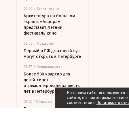
09:00
/ Стиль жизни
Архитектура на большом
экране: «Аврора»
представит Летний
фестиваль кино
08:58
/ Общество
Первый в РФ джазовый вуз
могут открыть в Петербурге
08:37
/ Недвижимость
Более 500 квартир для
детей-сирот
отремонтировали за шесть
лет в Петербурге
На нашем сайте используются c
сайтом, вы подтверждаете свое
08:12
/ Общество
соответствии с
Политикой в отн
Прокуратура потребовала
закрыть незаконные
пансионаты в Стрельне