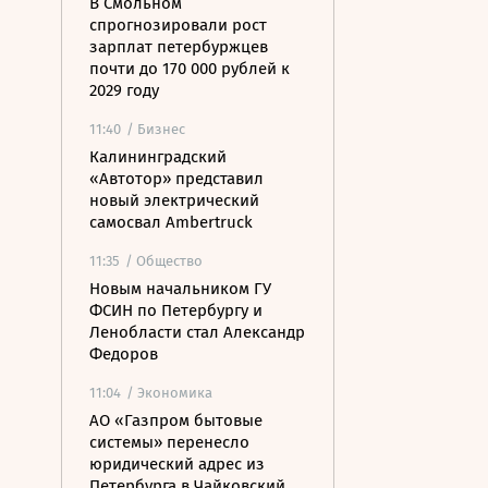
В Смольном
спрогнозировали рост
зарплат петербуржцев
почти до 170 000 рублей к
2029 году
11:40
/ Бизнес
Калининградский
«Автотор» представил
новый электрический
самосвал Ambertruck
11:35
/ Общество
Новым начальником ГУ
ФСИН по Петербургу и
Ленобласти стал Александр
Федоров
11:04
/ Экономика
АО «Газпром бытовые
системы» перенесло
юридический адрес из
Петербурга в Чайковский