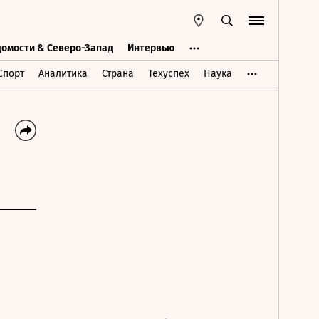
домости & Северо-Запад
Интервью
Ведомости & Северо-Запад
Интервью
Спорт
Аналитика
Страна
Техуспех
Наука