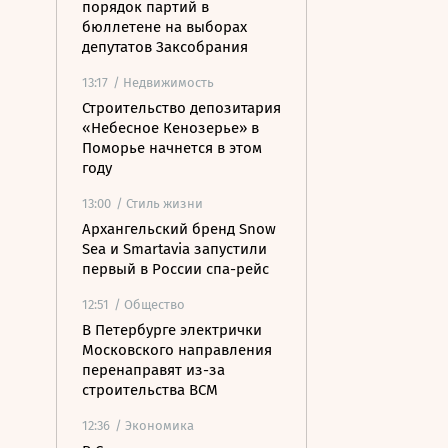
порядок партий в
бюллетене на выборах
депутатов Заксобрания
13:17
/ Недвижимость
Строительство депозитария
«Небесное Кенозерье» в
Поморье начнется в этом
году
13:00
/ Стиль жизни
Архангельский бренд Snow
Sea и Smartavia запустили
первый в России спа-рейс
12:51
/ Общество
В Петербурге электрички
Московского направления
перенаправят из-за
строительства ВСМ
12:36
/ Экономика