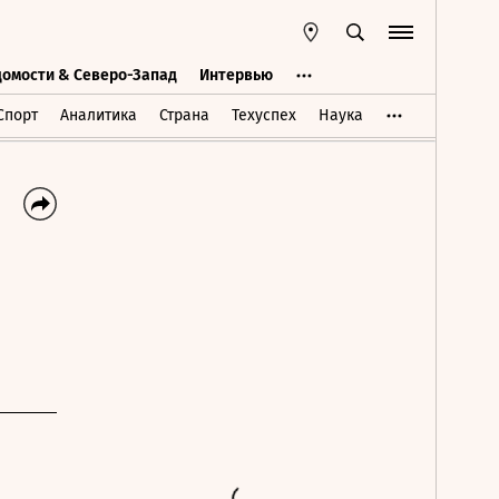
домости & Северо-Запад
Интервью
Ведомости & Северо-Запад
Интервью
Спорт
Аналитика
Страна
Техуспех
Наука