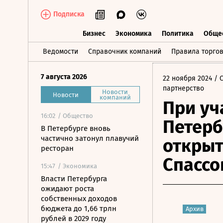
Подписка
Бизнес
Экономика
Политика
Обще
Бизнес
Экономика
Политика
О
Ведомости
Справочник компаний
Правила торго
7 августа 2026
22 ноября 2024
/ 
партнерство
Новости
Новости
компаний
При уч
16:02
/ Общество
Петерб
В Петербурге вновь
частично затонул плавучий
открыт
ресторан
Спассо
15:47
/ Экономика
Власти Петербурга
ожидают роста
собственных доходов
бюджета до 1,66 трлн
Архив
рублей в 2029 году