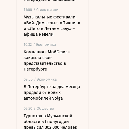
11:00
/ Стиль жизни
Музыкальные фестивали,
«Вий. Домыслы», «Пикник»
и «Лето в Летнем саду» –
афиша недели
10:32
/ Экономика
Компания «МойОфис»
закрыла свое
представительство в
Петербурге
09:50
/ Экономика
В Петербурге за два месяца
продали 67 новых
автомобилей Volga
09:20
/ Общество
Турпоток в Мурманской
области в I полугодии
превысил 302 000 человек