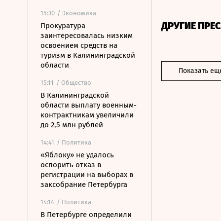
15:30
/ Экономика
ДРУГИЕ ПРЕ
Прокуратура
заинтересовалась низким
освоением средств на
туризм в Калининградской
области
Показать ещ
15:11
/ Общество
В Калининградской
области выплату военным-
контрактникам увеличили
до 2,5 млн рублей
14:41
/ Политика
«Яблоку» не удалось
оспорить отказ в
регистрации на выборах в
заксобрание Петербурга
14:14
/ Политика
В Петербурге определили