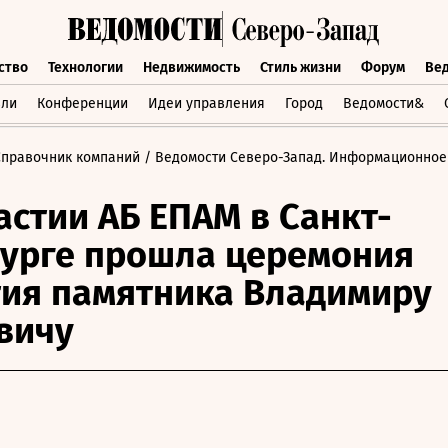
ство
Технологии
Недвижимость
Стиль жизни
Форум
Ве
бщество
Технологии
Недвижимость
Стиль жизни
Форум
вли
Конференции
Идеи управления
Город
Ведомости&
Справочник компаний
/ Ведомости Северо-Запад. Информационное
астии АБ ЕПАМ в Санкт-
урге прошла церемония
ия памятника Владимиру
вичу