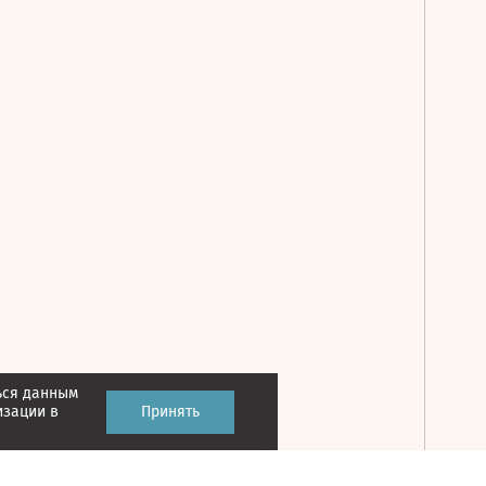
ься данным
Принять
изации в