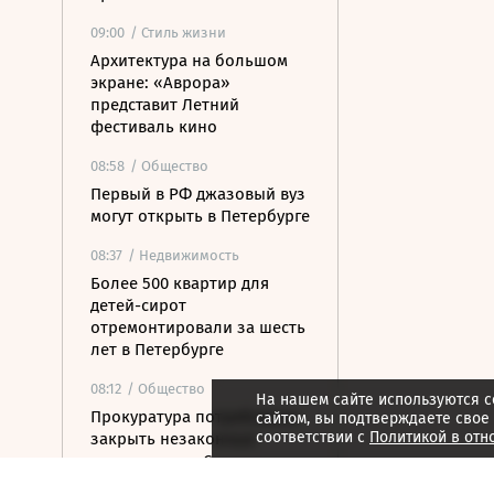
09:00
/ Стиль жизни
Архитектура на большом
экране: «Аврора»
представит Летний
фестиваль кино
08:58
/ Общество
Первый в РФ джазовый вуз
могут открыть в Петербурге
08:37
/ Недвижимость
Более 500 квартир для
детей-сирот
отремонтировали за шесть
лет в Петербурге
08:12
/ Общество
На нашем сайте используются c
Прокуратура потребовала
сайтом, вы подтверждаете свое
соответствии с
Политикой в отн
закрыть незаконные
пансионаты в Стрельне