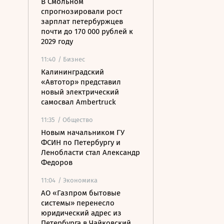
В Смольном
спрогнозировали рост
зарплат петербуржцев
почти до 170 000 рублей к
2029 году
11:40
/ Бизнес
Калининградский
«Автотор» представил
новый электрический
самосвал Ambertruck
11:35
/ Общество
Новым начальником ГУ
ФСИН по Петербургу и
Ленобласти стал Александр
Федоров
11:04
/ Экономика
АО «Газпром бытовые
системы» перенесло
юридический адрес из
Петербурга в Чайковский