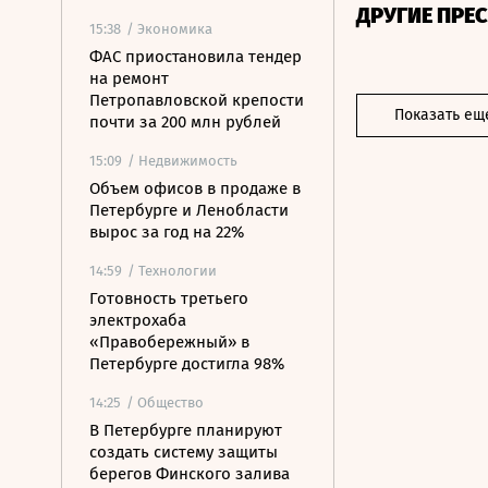
ДРУГИЕ ПРЕ
15:38
/ Экономика
ФАС приостановила тендер
на ремонт
Петропавловской крепости
Показать ещ
почти за 200 млн рублей
15:09
/ Недвижимость
Объем офисов в продаже в
Петербурге и Ленобласти
вырос за год на 22%
14:59
/ Технологии
Готовность третьего
электрохаба
«Правобережный» в
Петербурге достигла 98%
14:25
/ Общество
В Петербурге планируют
создать систему защиты
берегов Финского залива