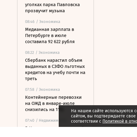
уголках парка Павловска
прозвучит музыка
08:46
/ Экономика
Медианная зарплата в
Петербурге в июле
составила 92 622 рубля
08:22
/ Экономика
Сбербанк нарастил объем
выданных в СЗФО льготных
кредитов на учебу почти на
треть
07:58
/ Экономика
Контейнерные перевозки
на ОЖД в январе-июле
снизились на 11%
На нашем сайте используются c
сайтом, вы подтверждаете свое
07:40
/ Недвижимость
соответствии с
Политикой в отн
В Карелии построят новый
туристско-рекреационный