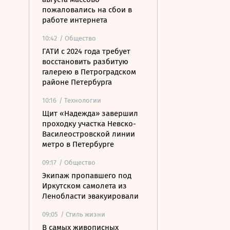
пожаловались на сбои в
работе интернета
10:42
/ Общество
ГАТИ с 2024 года требует
восстановить разбитую
галерею в Петроградском
районе Петербурга
10:16
/ Технологии
Щит «Надежда» завершил
проходку участка Невско-
Василеостровской линии
метро в Петербурге
09:17
/ Общество
Экипаж пропавшего под
Иркутском самолета из
Ленобласти эвакуировали
09:05
/ Стиль жизни
В самых живописных