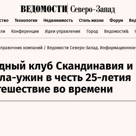
ство
Технологии
Недвижимость
Стиль жизни
Форум
Ве
бщество
Технологии
Недвижимость
Стиль жизни
Форум
вли
Конференции
Идеи управления
Город
Ведомости&
Справочник компаний
/ Ведомости Северо-Запад. Информационное
дный клуб Скандинавия и
ала-ужин в честь 25-летия
тешествие во времени