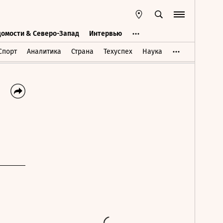
домости & Северо-Запад
Интервью
Ведомости & Северо-Запад
Интервью
Спорт
Аналитика
Страна
Техуспех
Наука