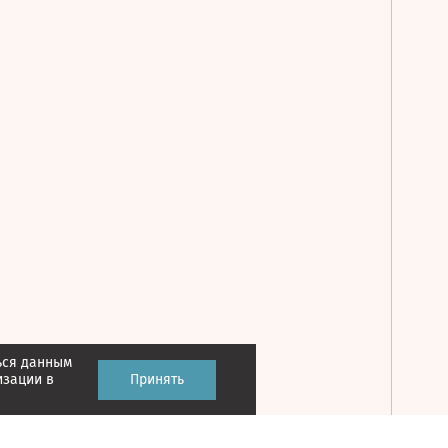
ься данным
Принять
изации в