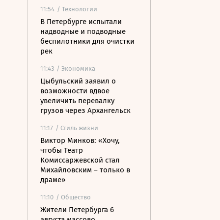
11:54
/ Технологии
В Петербурге испытали
надводные и подводные
беспилотники для очистки
рек
11:43
/ Экономика
Цыбульский заявил о
возможности вдвое
увеличить перевалку
грузов через Архангельск
11:17
/ Стиль жизни
Виктор Минков: «Хочу,
чтобы Театр
Комиссаржевской стал
Михайловским – только в
драме»
11:10
/ Общество
Жители Петербурга 6
августа массово