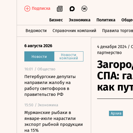
Подписка
Бизнес
Экономика
Политика
Обще
Бизнес
Экономика
Политика
О
Ведомости
Справочник компаний
Правила торго
6 августа 2026
4 декабря 2024
/ 
партнерство
Новости
Новости
компаний
Загоро
16:01
/ Общество
СПА: г
Петербургские депутаты
направили жалобу на
как пу
работу светофоров в
правительство РФ
15:50
/ Экономика
Мурманские рыбаки в
Архив
январе-июле нарастили
экспорт рыбной продукции
на 15%