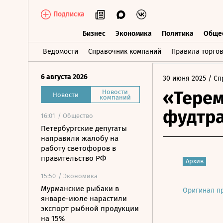
Подписка
Бизнес
Экономика
Политика
Обще
Бизнес
Экономика
Политика
О
Ведомости
Справочник компаний
Правила торго
6 августа 2026
30 июня 2025
/ Сп
«Тере
Новости
Новости
компаний
фудтра
16:01
/ Общество
Петербургские депутаты
направили жалобу на
работу светофоров в
правительство РФ
Архив
15:50
/ Экономика
Мурманские рыбаки в
Оригинал п
январе-июле нарастили
экспорт рыбной продукции
на 15%