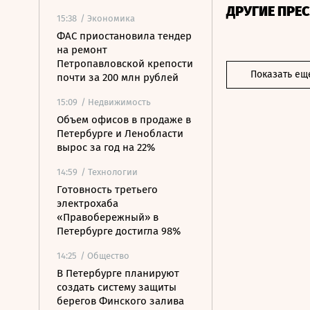
ДРУГИЕ ПРЕ
15:38
/ Экономика
ФАС приостановила тендер
на ремонт
Петропавловской крепости
Показать ещ
почти за 200 млн рублей
15:09
/ Недвижимость
Объем офисов в продаже в
Петербурге и Ленобласти
вырос за год на 22%
14:59
/ Технологии
Готовность третьего
электрохаба
«Правобережный» в
Петербурге достигла 98%
14:25
/ Общество
В Петербурге планируют
создать систему защиты
берегов Финского залива