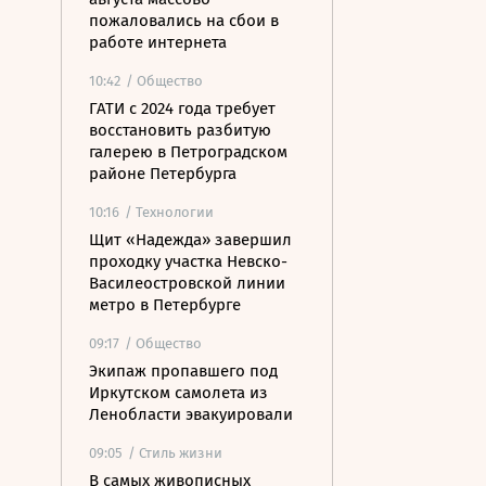
пожаловались на сбои в
работе интернета
10:42
/ Общество
ГАТИ с 2024 года требует
восстановить разбитую
галерею в Петроградском
районе Петербурга
10:16
/ Технологии
Щит «Надежда» завершил
проходку участка Невско-
Василеостровской линии
метро в Петербурге
09:17
/ Общество
Экипаж пропавшего под
Иркутском самолета из
Ленобласти эвакуировали
09:05
/ Стиль жизни
В самых живописных