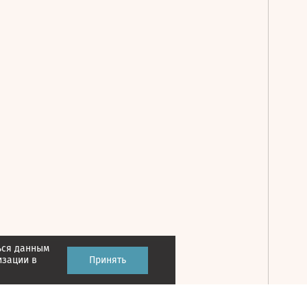
ься данным
Принять
изации в