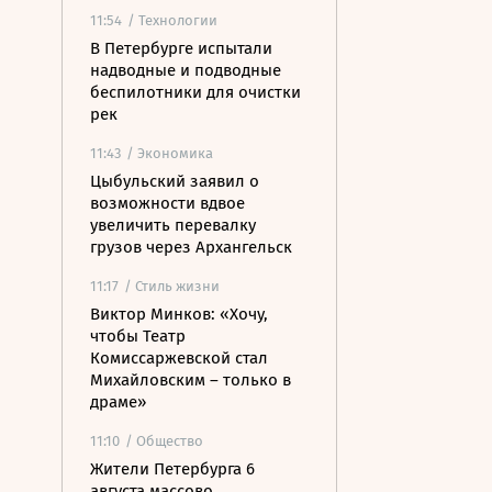
11:54
/ Технологии
В Петербурге испытали
надводные и подводные
беспилотники для очистки
рек
11:43
/ Экономика
Цыбульский заявил о
возможности вдвое
увеличить перевалку
грузов через Архангельск
11:17
/ Стиль жизни
Виктор Минков: «Хочу,
чтобы Театр
Комиссаржевской стал
Михайловским – только в
драме»
11:10
/ Общество
Жители Петербурга 6
августа массово