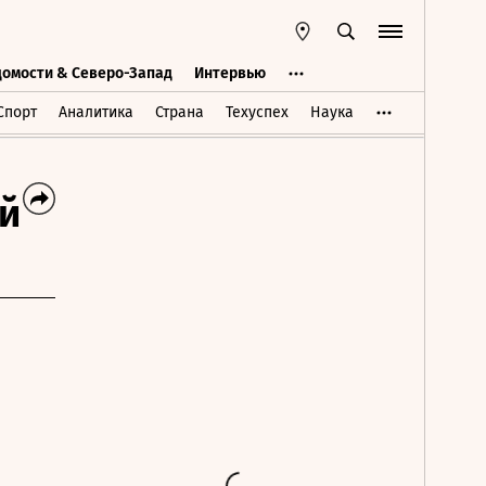
домости & Северо-Запад
Интервью
Ведомости & Северо-Запад
Интервью
Спорт
Аналитика
Страна
Техуспех
Наука
й