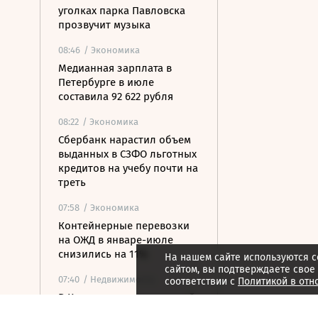
уголках парка Павловска
прозвучит музыка
08:46
/ Экономика
Медианная зарплата в
Петербурге в июле
составила 92 622 рубля
08:22
/ Экономика
Сбербанк нарастил объем
выданных в СЗФО льготных
кредитов на учебу почти на
треть
07:58
/ Экономика
Контейнерные перевозки
на ОЖД в январе-июле
снизились на 11%
На нашем сайте используются c
сайтом, вы подтверждаете свое
07:40
/ Недвижимость
соответствии с
Политикой в отн
В Карелии построят новый
туристско-рекреационный