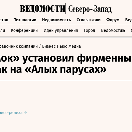
ство
Технологии
Недвижимость
Стиль жизни
Форум
Ве
бщество
Технологии
Недвижимость
Стиль жизни
Форум
вли
Конференции
Идеи управления
Город
Ведомости&
равочник компаний
/ Бизнес Ньюс Медиа
мок» установил фирменны
к на «Алых парусах»
ресс-релиза