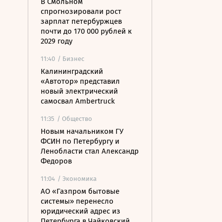
В Смольном
спрогнозировали рост
зарплат петербуржцев
почти до 170 000 рублей к
2029 году
11:40
/ Бизнес
Калининградский
«Автотор» представил
новый электрический
самосвал Ambertruck
11:35
/ Общество
Новым начальником ГУ
ФСИН по Петербургу и
Ленобласти стал Александр
Федоров
11:04
/ Экономика
АО «Газпром бытовые
системы» перенесло
юридический адрес из
Петербурга в Чайковский