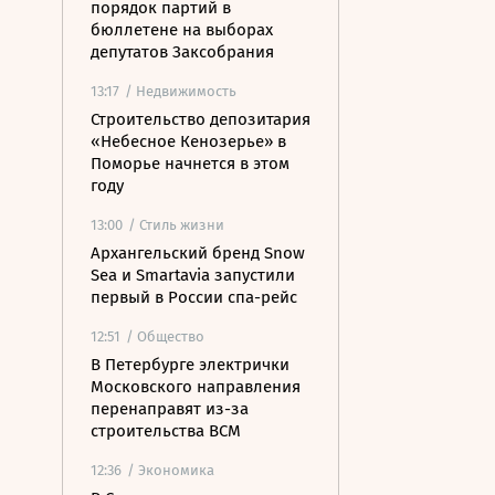
порядок партий в
бюллетене на выборах
депутатов Заксобрания
13:17
/ Недвижимость
Строительство депозитария
«Небесное Кенозерье» в
Поморье начнется в этом
году
13:00
/ Стиль жизни
Архангельский бренд Snow
Sea и Smartavia запустили
первый в России спа-рейс
12:51
/ Общество
В Петербурге электрички
Московского направления
перенаправят из-за
строительства ВСМ
12:36
/ Экономика