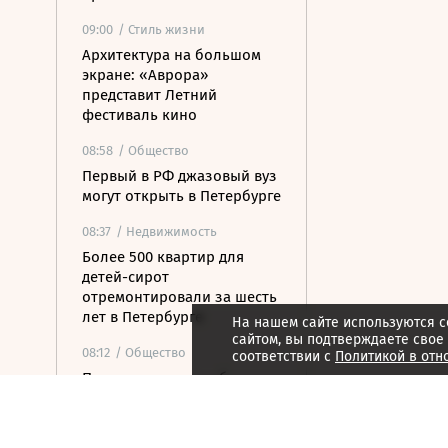
09:00
/ Стиль жизни
Архитектура на большом
экране: «Аврора»
представит Летний
фестиваль кино
08:58
/ Общество
Первый в РФ джазовый вуз
могут открыть в Петербурге
08:37
/ Недвижимость
Более 500 квартир для
детей-сирот
отремонтировали за шесть
лет в Петербурге
На нашем сайте используются c
сайтом, вы подтверждаете свое
08:12
/ Общество
соответствии с
Политикой в отн
Прокуратура потребовала
закрыть незаконные
пансионаты в Стрельне