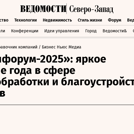
ство
Технологии
Недвижимость
Стиль жизни
Форум
Ве
бщество
Технологии
Недвижимость
Стиль жизни
Форум
вли
Конференции
Идеи управления
Город
Ведомости&
равочник компаний
/ Бизнес Ньюс Медиа
форум-2025»: яркое
е года в сфере
бработки и благоустройс
в