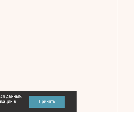
ься данным
Принять
изации в