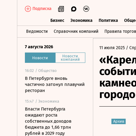
Подписка
Бизнес
Экономика
Политика
Обще
Бизнес
Экономика
Политика
О
Ведомости
Справочник компаний
Правила торго
7 августа 2026
11 июля 2025
/ Сп
«Карел
Новости
Новости
компаний
событи
16:02
/ Общество
В Петербурге вновь
камнео
частично затонул плавучий
ресторан
городо
15:47
/ Экономика
Власти Петербурга
ожидают роста
собственных доходов
Архив
бюджета до 1,66 трлн
рублей в 2029 году