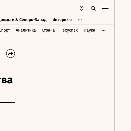
домости & Северо-Запад
Интервью
Ведомости & Северо-Запад
Интервью
Спорт
Аналитика
Страна
Техуспех
Наука
тва