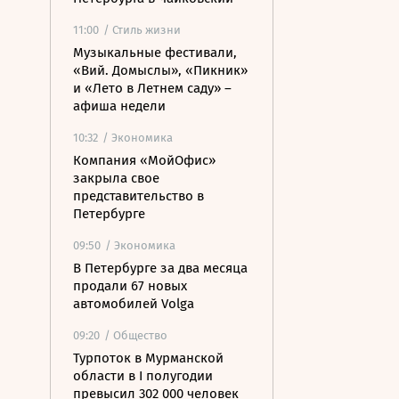
11:00
/ Стиль жизни
Музыкальные фестивали,
«Вий. Домыслы», «Пикник»
и «Лето в Летнем саду» –
афиша недели
10:32
/ Экономика
Компания «МойОфис»
закрыла свое
представительство в
Петербурге
09:50
/ Экономика
В Петербурге за два месяца
продали 67 новых
автомобилей Volga
09:20
/ Общество
Турпоток в Мурманской
области в I полугодии
превысил 302 000 человек