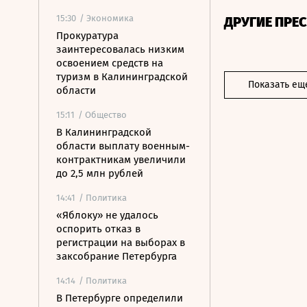
15:30
/ Экономика
ДРУГИЕ ПРЕ
Прокуратура
заинтересовалась низким
освоением средств на
туризм в Калининградской
Показать ещ
области
15:11
/ Общество
В Калининградской
области выплату военным-
контрактникам увеличили
до 2,5 млн рублей
14:41
/ Политика
«Яблоку» не удалось
оспорить отказ в
регистрации на выборах в
заксобрание Петербурга
14:14
/ Политика
В Петербурге определили