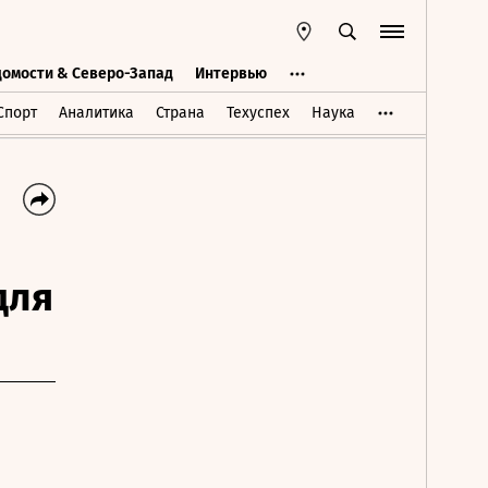
домости & Северо-Запад
Интервью
Ведомости & Северо-Запад
Интервью
Спорт
Аналитика
Страна
Техуспех
Наука
для