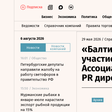
Подписка
Бизнес
Экономика
Политика
Обще
Бизнес
Экономика
Политика
О
Ведомости
Справочник компаний
Правила торго
6 августа 2026
29 мая 2026
/ Спр
«Балти
Новости
Новости
компаний
участи
16:01
/ Общество
Петербургские депутаты
Ассоци
направили жалобу на
работу светофоров в
PR дир
правительство РФ
15:50
/ Экономика
Мурманские рыбаки в
январе-июле нарастили
Архив
экспорт рыбной продукции
на 15%