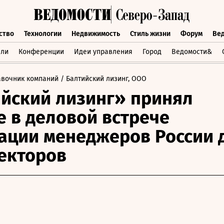
ство
Технологии
Недвижимость
Стиль жизни
Форум
Ве
бщество
Технологии
Недвижимость
Стиль жизни
Форум
вли
Конференции
Идеи управления
Город
Ведомости&
авочник компаний
/ Балтийский лизинг, ООО
йский лизинг» принял
е в деловой встрече
ации менеджеров России 
екторов