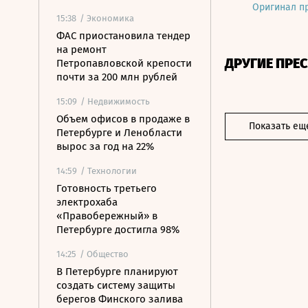
Оригинал п
15:38
/ Экономика
ФАС приостановила тендер
на ремонт
ДРУГИЕ ПРЕ
Петропавловской крепости
почти за 200 млн рублей
15:09
/ Недвижимость
Объем офисов в продаже в
Показать ещ
Петербурге и Ленобласти
вырос за год на 22%
14:59
/ Технологии
Готовность третьего
электрохаба
«Правобережный» в
Петербурге достигла 98%
14:25
/ Общество
В Петербурге планируют
создать систему защиты
берегов Финского залива