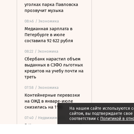
уголках парка Павловска
прозвучит музыка
08:46
/ Экономика
Медианная зарплата в
Петербурге в июле
составила 92 622 рубля
08:22
/ Экономика
Сбербанк нарастил объем
выданных в СЗФО льготных
кредитов на учебу почти на
треть
07:58
/ Экономика
Контейнерные перевозки
на ОЖД в январе-июле
снизились на 11%
На нашем сайте используются c
сайтом, вы подтверждаете свое
07:40
/ Недвижимость
соответствии с
Политикой в отн
В Карелии построят новый
туристско-рекреационный