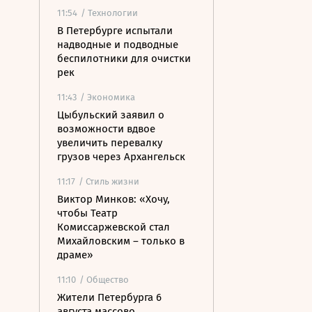
11:54
/ Технологии
В Петербурге испытали
надводные и подводные
беспилотники для очистки
рек
11:43
/ Экономика
Цыбульский заявил о
возможности вдвое
увеличить перевалку
грузов через Архангельск
11:17
/ Стиль жизни
Виктор Минков: «Хочу,
чтобы Театр
Комиссаржевской стал
Михайловским – только в
драме»
11:10
/ Общество
Жители Петербурга 6
августа массово