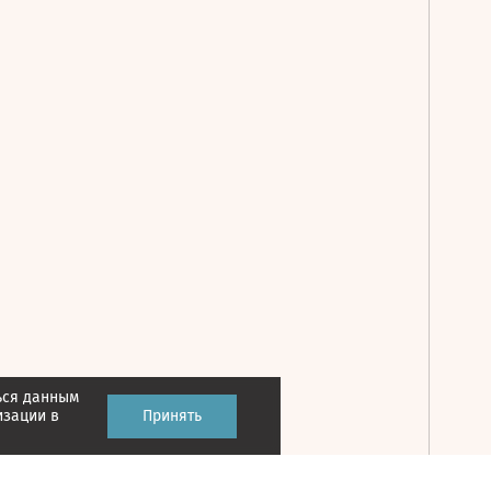
ься данным
Принять
изации в