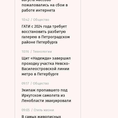
пожаловались на сбои в
работе интернета
10:42
/ Общество
ГАТИ с 2024 года требует
восстановить разбитую
галерею в Петроградском
районе Петербурга
10:16
/ Технологии
Щит «Надежда» завершил
проходку участка Невско-
Василеостровской линии
метро в Петербурге
09:17
/ Общество
Экипаж пропавшего под
Иркутском самолета из
Ленобласти эвакуировали
09:05
/ Стиль жизни
В самых живописных