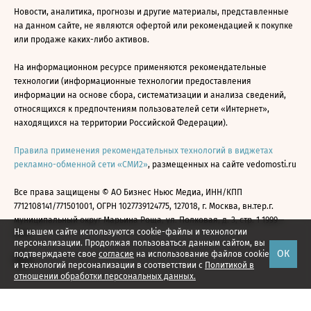
Новости, аналитика, прогнозы и другие материалы, представленные
на данном сайте, не являются офертой или рекомендацией к покупке
или продаже каких-либо активов.
На информационном ресурсе применяются рекомендательные
технологии (информационные технологии предоставления
информации на основе сбора, систематизации и анализа сведений,
относящихся к предпочтениям пользователей сети «Интернет»,
находящихся на территории Российской Федерации).
Правила применения рекомендательных технологий в виджетах
рекламно-обменной сети «СМИ2»
, размещенных на сайте vedomosti.ru
Все права защищены © АО Бизнес Ньюс Медиа, ИНН/КПП
7712108141/771501001, ОГРН 1027739124775, 127018, г. Москва, вн.тер.г.
муниципальный округ Марьина Роща, ул. Полковая, д. 3, стр. 1 1999—
На нашем сайте используются cookie-файлы и технологии
2026
персонализации. Продолжая пользоваться данным сайтом, вы
ОК
подтверждаете свое
согласие
на использование файлов cookie
и технологий персонализации в соответствии с
Политикой в
отношении обработки персональных данных.