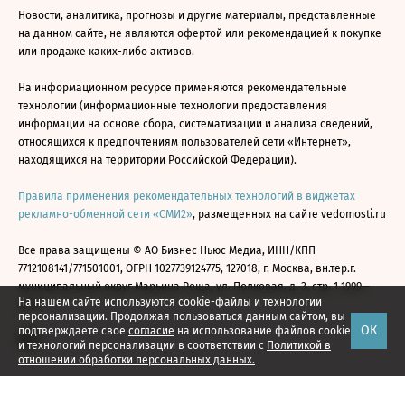
Новости, аналитика, прогнозы и другие материалы, представленные
на данном сайте, не являются офертой или рекомендацией к покупке
или продаже каких-либо активов.
На информационном ресурсе применяются рекомендательные
технологии (информационные технологии предоставления
информации на основе сбора, систематизации и анализа сведений,
относящихся к предпочтениям пользователей сети «Интернет»,
находящихся на территории Российской Федерации).
Правила применения рекомендательных технологий в виджетах
рекламно-обменной сети «СМИ2»
, размещенных на сайте vedomosti.ru
Все права защищены © АО Бизнес Ньюс Медиа, ИНН/КПП
7712108141/771501001, ОГРН 1027739124775, 127018, г. Москва, вн.тер.г.
муниципальный округ Марьина Роща, ул. Полковая, д. 3, стр. 1 1999—
На нашем сайте используются cookie-файлы и технологии
2026
персонализации. Продолжая пользоваться данным сайтом, вы
ОК
подтверждаете свое
согласие
на использование файлов cookie
и технологий персонализации в соответствии с
Политикой в
отношении обработки персональных данных.