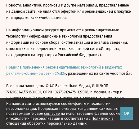
Новости, аналитика, прогнозы и другие материалы, представленные
на данном сайте, не являются офертой или рекомендацией к покупке
или продаже каких-либо активов.
На информационном ресурсе применяются рекомендательные
технологии (информационные технологии предоставления
информации на основе сбора, систематизации и анализа сведений,
относящихся к предпочтениям пользователей сети «Интернет»,
находящихся на территории Российской Федерации).
Правила применения рекомендательных технологий в виджетах
рекламно-обменной сети «СМИ2»
, размещенных на сайте vedomosti.ru
Все права защищены © АО Бизнес Ньюс Медиа, ИНН/КПП
7712108141/771501001, ОГРН 1027739124775, 127018, г. Москва, вн.тер.г.
муниципальный округ Марьина Роща, ул. Полковая, д. 3, стр. 1 1999—
На нашем сайте используются cookie-файлы и технологии
2026
персонализации. Продолжая пользоваться данным сайтом, вы
ОК
подтверждаете свое
согласие
на использование файлов cookie
и технологий персонализации в соответствии с
Политикой в
отношении обработки персональных данных.