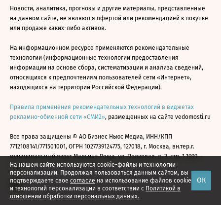
Новости, аналитика, прогнозы и другие материалы, представленные
на данном сайте, не являются офертой или рекомендацией к покупке
или продаже каких-либо активов.
На информационном ресурсе применяются рекомендательные
технологии (информационные технологии предоставления
информации на основе сбора, систематизации и анализа сведений,
относящихся к предпочтениям пользователей сети «Интернет»,
находящихся на территории Российской Федерации).
Правила применения рекомендательных технологий в виджетах
рекламно-обменной сети «СМИ2»
, размещенных на сайте vedomosti.ru
Все права защищены © АО Бизнес Ньюс Медиа, ИНН/КПП
7712108141/771501001, ОГРН 1027739124775, 127018, г. Москва, вн.тер.г.
муниципальный округ Марьина Роща, ул. Полковая, д. 3, стр. 1 1999—
На нашем сайте используются cookie-файлы и технологии
2026
персонализации. Продолжая пользоваться данным сайтом, вы
ОК
подтверждаете свое
согласие
на использование файлов cookie
и технологий персонализации в соответствии с
Политикой в
отношении обработки персональных данных.