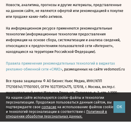
Новости, аналитика, прогнозы и другие материалы, представленные
на данном сайте, не являются офертой или рекомендацией к покупке
или продаже каких-либо активов.
На информационном ресурсе применяются рекомендательные
технологии (информационные технологии предоставления
информации на основе сбора, систематизации и анализа сведений,
относящихся к предпочтениям пользователей сети «Интернет»,
находящихся на территории Российской Федерации).
Правила применения рекомендательных технологий в виджетах
рекламно-обменной сети «СМИ2»
, размещенных на сайте vedomosti.ru
Все права защищены © АО Бизнес Ньюс Медиа, ИНН/КПП
7712108141/771501001, ОГРН 1027739124775, 127018, г. Москва, вн.тер.г.
муниципальный округ Марьина Роща, ул. Полковая, д. 3, стр. 1 1999—
На нашем сайте используются cookie-файлы и технологии
2026
персонализации. Продолжая пользоваться данным сайтом, вы
ОК
подтверждаете свое
согласие
на использование файлов cookie
и технологий персонализации в соответствии с
Политикой в
отношении обработки персональных данных.