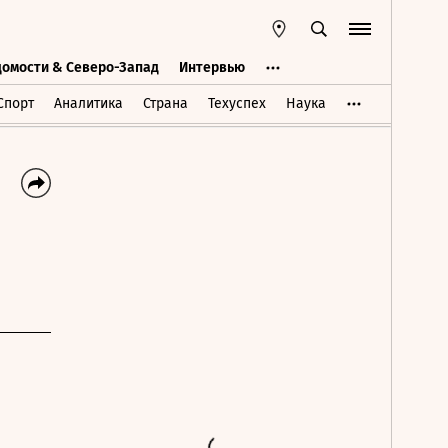
домости & Северо-Запад
Интервью
Ведомости & Северо-Запад
Интервью
Спорт
Аналитика
Страна
Техуспех
Наука