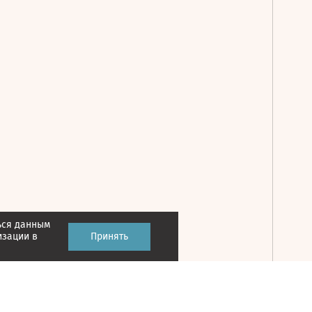
ься данным
Принять
изации в