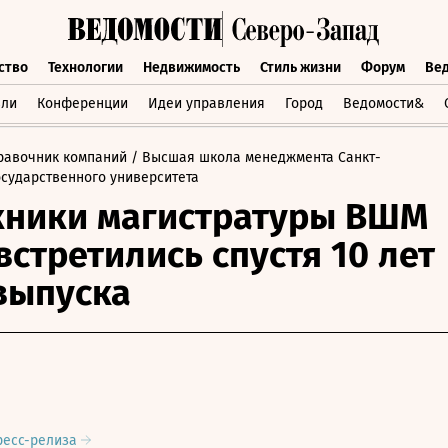
ство
Технологии
Недвижимость
Стиль жизни
Форум
Ве
бщество
Технологии
Недвижимость
Стиль жизни
Форум
вли
Конференции
Идеи управления
Город
Ведомости&
равочник компаний
/ Высшая школа менеджмента Санкт-
осударственного университета
кники магистратуры ВШМ
встретились спустя 10 лет
выпуска
ресс-релиза