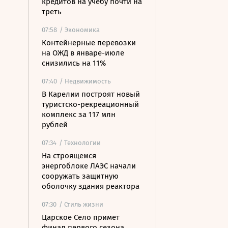
кредитов на учебу почти на
треть
07:58
/ Экономика
Контейнерные перевозки
на ОЖД в январе-июле
снизились на 11%
07:40
/ Недвижимость
В Карелии построят новый
туристско-рекреационный
комплекс за 117 млн
рублей
07:34
/ Технологии
На строящемся
энергоблоке ЛАЭС начали
сооружать защитную
оболочку здания реактора
07:30
/ Стиль жизни
Царское Село примет
финал первого сезона