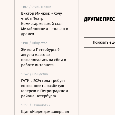
11:17
/ Стиль жизни
Виктор Минков: «Хочу,
ДРУГИЕ ПРЕ
чтобы Театр
Комиссаржевской стал
Михайловским – только в
драме»
Показать ещ
11:10
/ Общество
Жители Петербурга 6
августа массово
пожаловались на сбои в
работе интернета
10:42
/ Общество
ГАТИ с 2024 года требует
восстановить разбитую
галерею в Петроградском
районе Петербурга
10:16
/ Технологии
Щит «Надежда» завершил