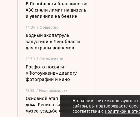
В Ленобласти большинство
АЗС сняли лимит на дизель
и увеличили на бензин
14:04
/ Общество
Водный экопатруль
запустили в Ленобласти
для охраны водоемов
13:50
/ Стиль жизни
Росфото посвятит
«Фотоуикенд» диалогу
фотографии и кино
13:38
/ Недвижимость
Основной этап реставрации
На нашем сайте используются c
дома Репина завершили в
сайтом, вы подтверждаете свое
музее-усадьбе «Пенаты»
соответствии с
Политикой в отн
12:37
/ Недвижимость
Более 30 незаконно
занятых помещений