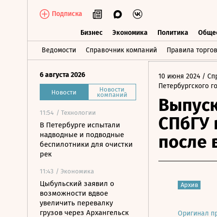
Подписка
Бизнес
Экономика
Политика
Обще
Бизнес
Экономика
Политика
О
Ведомости
Справочник компаний
Правила торго
6 августа 2026
10 июня 2024
/ Сп
Петербургского г
Новости
Новости
компаний
Выпус
11:54
/ Технологии
СПбГУ 
В Петербурге испытали
надводные и подводные
после 
беспилотники для очистки
рек
11:43
/ Экономика
Цыбульский заявил о
Архив
возможности вдвое
увеличить перевалку
грузов через Архангельск
Оригинал п