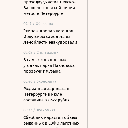
проходку участка Невско-
Василеостровской линии
метро в Петербурге
09:17
/ Общество
Экипаж пропавшего под
Иркутском самолета из
Ленобласти эвакуировали
09:05
/ Стиль жизни
В самых живописных
уголках парка Павловска
прозвучит музыка
08:46
/ Экономика
Медианная зарплата в
Петербурге в июле
составила 92 622 рубля
08:22
/ Экономика
Сбербанк нарастил объем
выданных в СЗФО льготных